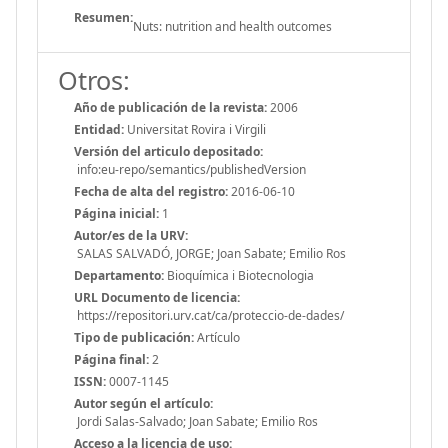
Resumen:
Nuts: nutrition and health outcomes
Otros:
Año de publicación de la revista:
2006
Entidad:
Universitat Rovira i Virgili
Versión del articulo depositado:
info:eu-repo/semantics/publishedVersion
Fecha de alta del registro:
2016-06-10
Página inicial:
1
Autor/es de la URV:
SALAS SALVADÓ, JORGE; Joan Sabate; Emilio Ros
Departamento:
Bioquímica i Biotecnologia
URL Documento de licencia:
https://repositori.urv.cat/ca/proteccio-de-dades/
Tipo de publicación:
Artículo
Página final:
2
ISSN:
0007-1145
Autor según el artículo:
Jordi Salas-Salvado; Joan Sabate; Emilio Ros
Acceso a la licencia de uso: