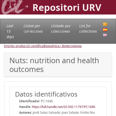
Repositori URV
Last
Llistat per
Llistado por
List for
15
col·leccions
colecciones
collections
days
Articles producció científica
Bioquímica i Biotecnologia
Nuts: nutrition and health
outcomes
Datos identificativos
Identificador:
PC:1686
Handle
:
https://hdl.handle.net/20.500.11797/PC1686
Autores:
Jordi Salas-Salvado; Joan Sabate; Emilio Ros