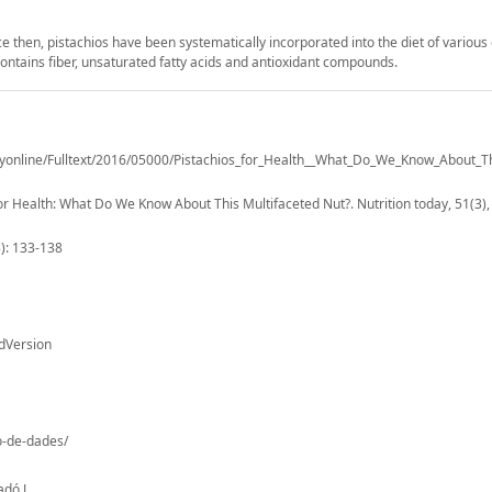
then, pistachios have been systematically incorporated into the diet of various 
 contains fiber, unsaturated fatty acids and antioxidant compounds.
dayonline/Fulltext/2016/05000/Pistachios_for_Health__What_Do_We_Know_About_Th
for Health: What Do We Know About This Multifaceted Nut?. Nutrition today, 51(3)
3): 133-138
dVersion
io-de-dades/
dó J.