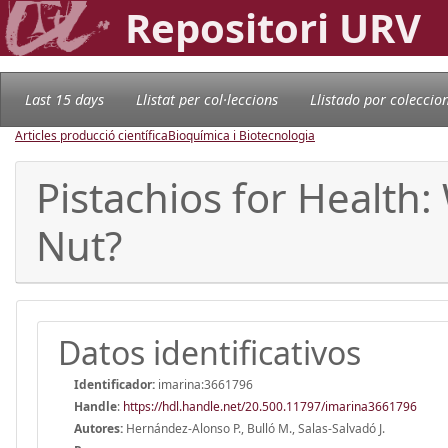
Repositori URV
Last 15 days
Llistat per col·leccions
Llistado por coleccio
Articles producció científica
Bioquímica i Biotecnologia
Pistachios for Health
Nut?
Datos identificativos
Identificador:
imarina:3661796
Handle
:
https://hdl.handle.net/20.500.11797/imarina3661796
Autores:
Hernández-Alonso P., Bulló M., Salas-Salvadó J.