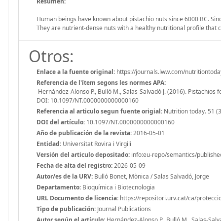
Resumen:
Human beings have known about pistachio nuts since 6000 BC. Since 
They are nutrient-dense nuts with a healthy nutritional profile that
Otros:
Enlace a la fuente original:
https://journals.lww.com/nutritionto
Referencia de l'ítem segons les normes APA:
Hernández-Alonso P., Bulló M., Salas-Salvadó J. (2016). Pistachios 
DOI: 10.1097/NT.0000000000000160
Referencia al articulo segun fuente origial:
Nutrition today. 51 (
DOI del artículo:
10.1097/NT.0000000000000160
Año de publicación de la revista:
2016-05-01
Entidad:
Universitat Rovira i Virgili
Versión del articulo depositado:
info:eu-repo/semantics/publishe
Fecha de alta del registro:
2026-05-09
Autor/es de la URV:
Bulló Bonet, Mònica / Salas Salvadó, Jorge
Departamento:
Bioquímica i Biotecnologia
URL Documento de licencia:
https://repositori.urv.cat/ca/protecc
Tipo de publicación:
Journal Publications
Autor según el artículo:
Hernández-Alonso P., Bulló M., Salas-Salva