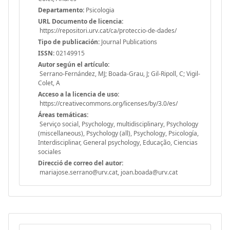
Departamento:
Psicologia
URL Documento de licencia:
https://repositori.urv.cat/ca/proteccio-de-dades/
Tipo de publicación:
Journal Publications
ISSN:
02149915
Autor según el artículo:
Serrano-Fernández, MJ; Boada-Grau, J; Gil-Ripoll, C; Vigil-
Colet, A
Acceso a la licencia de uso:
https://creativecommons.org/licenses/by/3.0/es/
Áreas temáticas:
Serviço social, Psychology, multidisciplinary, Psychology
(miscellaneous), Psychology (all), Psychology, Psicología,
Interdisciplinar, General psychology, Educação, Ciencias
sociales
Direcció de correo del autor:
mariajose.serrano@urv.cat, joan.boada@urv.cat