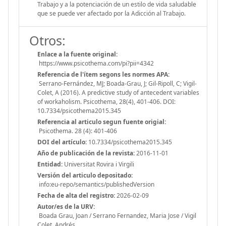
Trabajo y a la potenciación de un estilo de vida saludable
que se puede ver afectado por la Adicción al Trabajo.
Otros:
Enlace a la fuente original:
https://www.psicothema.com/pi?pii=4342
Referencia de l'ítem segons les normes APA:
Serrano-Fernández, MJ; Boada-Grau, J; Gil-Ripoll, C; Vigil-
Colet, A (2016). A predictive study of antecedent variables
of workaholism. Psicothema, 28(4), 401-406. DOI:
10.7334/psicothema2015.345
Referencia al articulo segun fuente origial:
Psicothema. 28 (4): 401-406
DOI del artículo:
10.7334/psicothema2015.345
Año de publicación de la revista:
2016-11-01
Entidad:
Universitat Rovira i Virgili
Versión del articulo depositado:
info:eu-repo/semantics/publishedVersion
Fecha de alta del registro:
2026-02-09
Autor/es de la URV:
Boada Grau, Joan / Serrano Fernandez, Maria Jose / Vigil
Colet, Andrés