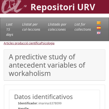
Repositori URV
Last
Llistat per
Llistado por
List for
15
col·leccions
colecciones
collections
days
Articles producció científica
Psicologia
A predictive study of
antecedent variables of
workaholism
Datos identificativos
Identificador:
imarina:6378099
Handle
: