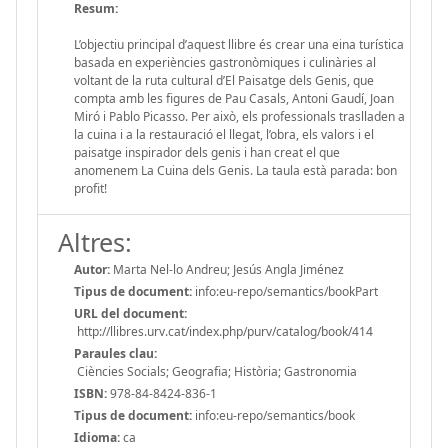
Resum:
L’objectiu principal d’aquest llibre és crear una eina turística
basada en experiències gastronòmiques i culinàries al
voltant de la ruta cultural d’El Paisatge dels Genis, que
compta amb les figures de Pau Casals, Antoni Gaudí, Joan
Miró i Pablo Picasso. Per això, els professionals traslladen a
la cuina i a la restauració el llegat, l’obra, els valors i el
paisatge inspirador dels genis i han creat el que
anomenem La Cuina dels Genis. La taula està parada: bon
profit!
Altres:
Autor:
Marta Nel-lo Andreu; Jesús Angla Jiménez
Tipus de document:
info:eu-repo/semantics/bookPart
URL del document:
http://llibres.urv.cat/index.php/purv/catalog/book/414
Paraules clau:
Ciències Socials; Geografia; Història; Gastronomia
ISBN:
978-84-8424-836-1
Tipus de document:
info:eu-repo/semantics/book
Idioma:
ca