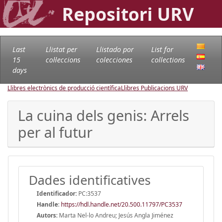
Repositori URV
Last
Llistat per
Llistado por
List for
15
col·leccions
colecciones
collections
days
Llibres electrònics de producció científica
Llibres Publicacions URV
La cuina dels genis: Arrels
per al futur
Dades identificatives
Identificador:
PC:3537
Handle
:
https://hdl.handle.net/20.500.11797/PC3537
Autors:
Marta Nel-lo Andreu; Jesús Angla Jiménez