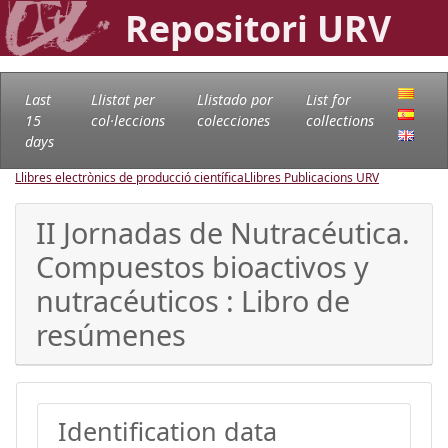
Repositori URV
Last
Llistat per
Llistado por
List for
15
col·leccions
colecciones
collections
days
Llibres electrònics de producció científica
Llibres Publicacions URV
II Jornadas de Nutracéutica.
Compuestos bioactivos y
nutracéuticos : Libro de
resúmenes
Identification data