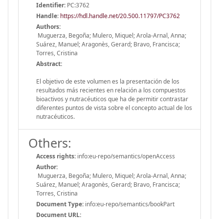
Identifier:
PC:3762
Handle
:
https://hdl.handle.net/20.500.11797/PC3762
Authors:
Muguerza, Begoña; Mulero, Miquel; Arola-Arnal, Anna;
Suárez, Manuel; Aragonès, Gerard; Bravo, Francisca;
Torres, Cristina
Abstract:
El objetivo de este volumen es la presentación de los
resultados más recientes en relación a los compuestos
bioactivos y nutracéuticos que ha de permitir contrastar
diferentes puntos de vista sobre el concepto actual de los
nutracéuticos.
Others:
Access rights:
info:eu-repo/semantics/openAccess
Author:
Muguerza, Begoña; Mulero, Miquel; Arola-Arnal, Anna;
Suárez, Manuel; Aragonès, Gerard; Bravo, Francisca;
Torres, Cristina
Document Type:
info:eu-repo/semantics/bookPart
Document URL: