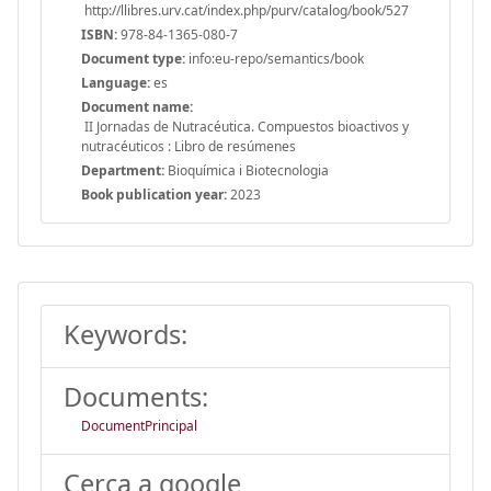
http://llibres.urv.cat/index.php/purv/catalog/book/527
ISBN:
978-84-1365-080-7
Document type:
info:eu-repo/semantics/book
Language:
es
Document name:
II Jornadas de Nutracéutica. Compuestos bioactivos y
nutracéuticos : Libro de resúmenes
Department:
Bioquímica i Biotecnologia
Book publication year:
2023
Keywords:
Documents:
DocumentPrincipal
Cerca a google