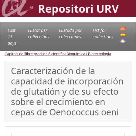
Repositori URV
Last
Llistat per
Llistado por
List for
15
col·leccions
colecciones
collections
days
Capítols de llibre producció científica
Bioquímica i Biotecnologia
Caracterización de la
capacidad de incorporación
de glutatión y de su efecto
sobre el crecimiento en
cepas de Oenococcus oeni