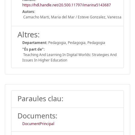
https://hdl.handle.net/20.500.11797/imarina5143687
Autors:
Camacho Marti, Maria del Mar / Esteve Gonzalez, Vanessa
Altres:
Departament:
Pedagogia, Pedagogia, Pedagogia
"És part de":
Teaching And Learning In Digital Worlds: Strategies And
Issues In Higher Education
Paraules clau:
Documents:
DocumentPrincipal