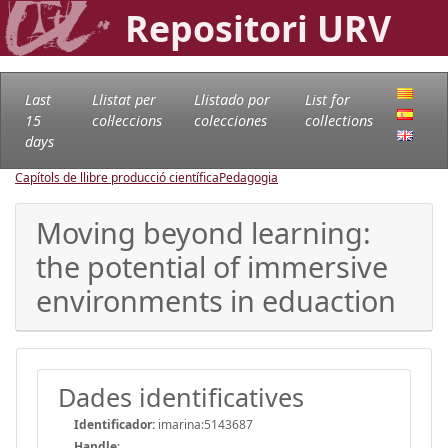
Repositori URV
Last
Llistat per
Llistado por
List for
15
col·leccions
colecciones
collections
days
Capítols de llibre producció científica
Pedagogia
Moving beyond learning:
the potential of immersive
environments in eduaction
Dades identificatives
Identificador:
imarina:5143687
Handle
: