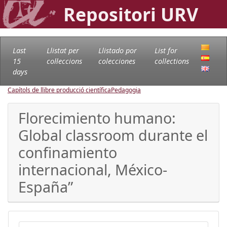
Repositori URV
Last
Llistat per
Llistado por
List for
15
col·leccions
colecciones
collections
days
Capítols de llibre producció científica
Pedagogia
Florecimiento humano:
Global classroom durante el
confinamiento
internacional, México-
España”