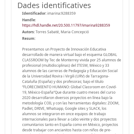
Dades identificatives
Identificador:
imarina:9288359
Handle
:
https://hdl.handle.net/20.500.11797/imarina9288359
Autors:
Torres Sabaté, Maria Concepció
Resum:
Presentamos un Proyecto de Innovación Educativa
desarrollado de manera virtual bajo el esquema GLOBAL
CLASSROOM by Tec de Monterrey vivida por 25 alumnos de
profesional (multidisciplinas) del ITESM, México y 33
alumnos de las carreras de Pedagogía y Educación Social
de la Universidad Rovira i Virgili (URV) de Tarragona-
Cataluña (España) y dos profesoras; bajo el título
“FLORECIMIENTO HUMANO: Global Classroom en Covid-
19, México-España”Que durante cuatro meses del curso
2020 desarrollaron diversos proyectos en línea bajo la
metodología COIL y con las herramientas digitales: ZOOM,
Padlet, DRIVE, Whatsapp, Google sites y SLACK, los
alumnos se integraron en once equipos de trabajo
internacionales para llevar a cabo veinte y dos proyectos
comunitarios tanto en España como en México, proyectos
desde trabajar con ancianitos hasta con niños de pre-