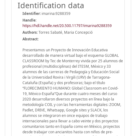
Identification data
Identifier:
imarina:9288359
Handle
:
https://hdl.handle.net/20.500.11797/imarina9288359
Authors:
Torres Sabaté, Maria Concepció
Abstract:
Presentamos un Proyecto de Innovación Educativa
desarrollado de manera virtual bajo el esquema GLOBAL
CLASSROOM by Tec de Monterrey vivida por 25 alumnos de
profesional (multidisciplinas) del ITESM, México y 33
alumnos de las carreras de Pedagogía y Educación Social
de la Universidad Rovira i Virgili (URV) de Tarragona-
Cataluña (España) y dos profesoras; bajo el título
“FLORECIMIENTO HUMANO: Global Classroom en Covid-
19, México-España”Que durante cuatro meses del curso
2020 desarrollaron diversos proyectos en línea bajo la
metodología COIL y con las herramientas digitales: ZOOM,
Padlet, DRIVE, Whatsapp, Google sites y SLACK, los
alumnos se integraron en once equipos de trabajo
internacionales para llevar a cabo veinte y dos proyectos
comunitarios tanto en España como en México, proyectos
desde trabajar con ancianitos hasta con niños de pre-