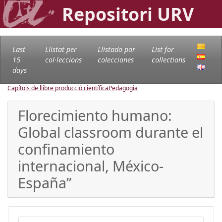
Repositori URV
Last
Llistat per
Llistado por
List for
15
col·leccions
colecciones
collections
days
Capítols de llibre producció científica
Pedagogia
Florecimiento humano:
Global classroom durante el
confinamiento
internacional, México-
España”