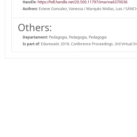
Handle
:
https://hdl.handle.net/20.500.11797/imarina6370036
Authors:
Esteve Gonzalez, Vanessa / Marqués Molías, Luis / SÁ
Others:
Departament:
Pedagogia, Pedagogia, Pedagogia
Is part of:
Edunovatic 2018. Conference Proceedings. 3rd Virtual I