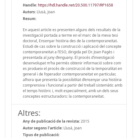
Handle
:
https://hdl.handle.net/20.500.11797/RP1658
Autors:
Llusà, Joan
Resum:
En aquest article es presenten alguns dels resultats de la
investigació portada a terme en el marc de la meva tesi
doctoral, Ensenyar història des de la contemporaneïtat.
Estudi de cas sobre la construcció i aplicació del concepte
contemporaneïtat a l’ESO, dirigida pel Dr. Joan Pagès i
presentada al juny d’enguany. El procés d’investigació
desenvolupat m’ha permès obtenir informació sobre com
es produeix el procés de construcció de la temporalitat en
general i de l’operador contemporaneïtat en particular,
alhora que presenta la possibilitat d’ensenyar una història
comprensiva i funcional a partir del treball sistemàtic amb
el temps històric i, molt especialment, amb un dels seus
conceptes estructuradors: la contemporaneïtat.
Altres:
Any de publicació de la revista:
2015
Autor segons l'article:
Llusà, Joan
Tipus de publicació: