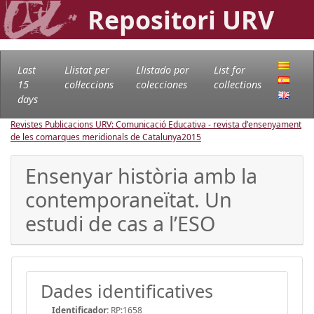
Repositori URV
Last
Llistat per
Llistado por
List for
15
col·leccions
colecciones
collections
days
Revistes Publicacions URV: Comunicació Educativa - revista d'ensenyament
de les comarques meridionals de Catalunya
2015
Ensenyar història amb la
contemporaneïtat. Un
estudi de cas a l’ESO
Dades identificatives
Identificador:
RP:1658