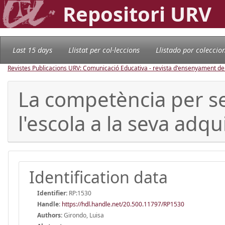
Repositori URV
Last 15 days
Llistat per col·leccions
Llistado por coleccio
Revistes Publicacions URV: Comunicació Educativa - revista d'ensenyament d
La competència per ser
l'escola a la seva adqu
Identification data
Identifier:
RP:1530
Handle
:
https://hdl.handle.net/20.500.11797/RP1530
Authors:
Girondo, Luisa