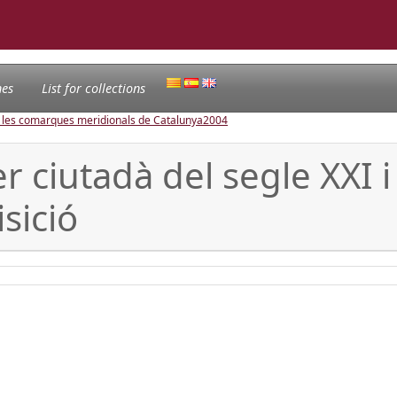
nes
List for collections
e les comarques meridionals de Catalunya
2004
 ciutadà del segle XXI i
isició