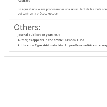
Abstract:
En aquest article ens proposem fer una síntesi tant de les fonts co
pot tenir en la pràctica escolar.
Others:
Journal publication year:
2004
Author, as appears in the article.:
Girondo, Luisa
Publication Type:
##rt.metadata.pkp.peerReviewed##, info:eu-repo