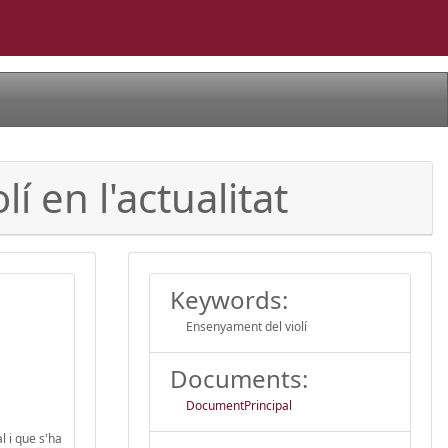
í en l'actualitat
Keywords:
Ensenyament del violí
Documents:
DocumentPrincipal
l i que s'ha