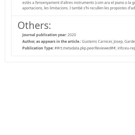
estès a l’ensenyament d'altres instruments (com ara el piano o la gui
aportacions, les limitacions. I també s’hi recullen les propostes d'
Others:
Journal publication year:
2020
Author, as appears in the article.:
Gustems Carnicer, Josep, Garde 
Publication Type:
##rt.metadata.pkp.peerReviewed##, info:eu-repo