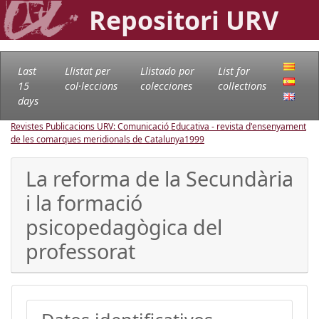
Repositori URV
Last
Llistat per
Llistado por
List for
15
col·leccions
colecciones
collections
days
Revistes Publicacions URV: Comunicació Educativa - revista d'ensenyament
de les comarques meridionals de Catalunya
1999
La reforma de la Secundària
i la formació
psicopedagògica del
professorat