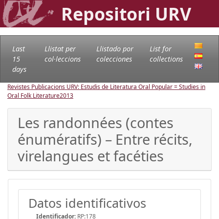
Repositori URV
Last
Llistat per
Llistado por
List for
15
col·leccions
colecciones
collections
days
Revistes Publicacions URV: Estudis de Literatura Oral Popular = Studies in
Oral Folk Literature
2013
Les randonnées (contes
énumératifs) – Entre récits,
virelangues et facéties
Datos identificativos
Identificador:
RP:178