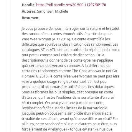
Handle
:
https://hdl.handle.net/20.500.11797/RP178
Autores:
Simonsen, Michèle
Resumen:
Je vous propose de nous interroger sur la nature et le statut
des randonnées –contes énumératifs–à partir du conte
Wee Wee Woman (ATU 2016). Ce conte exemplifie les
difficultésque soulève la classification des randonnées. Les
catalogues AT et ATU semblentutiliser la répétition du mot «
tout petit » comme seul critère de distinction. Or la
descriptionqu’ils donnent de ce conte-type ne s’applique
qu’à certaines des versions connues.A la différence de
certaines randonnées comme The Goat who would not Go
HomeATU 2015, le conte Wee wee Woman ne peut pas être
relié à quelque usage religieux ourituel, et il est peu
probable qu’il ait jamais été utilisé à des fins didactiques.
Sous sesformes les plus simples, c’est presque un conte
d’attrape, qui frustre l’auditeur dans sonattente d’un vrai
récit complet. On peut y voir une parodie de conte,
l’exploration facétieusedes limites de la narratologie.
Jusqu’où peut-on pousser la simplicité d’un énoncé,et la
trivialité de ses détails, avant qu’il cesse d’être un récit? Par
ailleurs, cette randonnée,plus que d’autres peut-être, a un
fort élément de virelangue (« tongue-twister »).Plus que