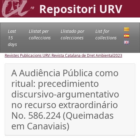
Repositori URV
Last
Llistat per
Llistado por
List for
15
col·leccions
colecciones
collections
days
Revistes Publicacions URV: Revista Catalana de Dret Ambiental
2023
A Audiência Pública como
ritual: precedimiento
discursivo-argumentativo
no recurso extraordinário
No. 586.224 (Queimadas
em Canaviais)