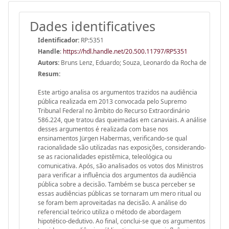
Dades identificatives
Identificador:
RP:5351
Handle
:
https://hdl.handle.net/20.500.11797/RP5351
Autors:
Bruns Lenz, Eduardo; Souza, Leonardo da Rocha de
Resum:
Este artigo analisa os argumentos trazidos na audiência
pública realizada em 2013 convocada pelo Supremo
Tribunal Federal no âmbito do Recurso Extraordinário
586.224, que tratou das queimadas em canaviais. A análise
desses argumentos é realizada com base nos
ensinamentos Jürgen Habermas, verificando-se qual
racionalidade são utilizadas nas exposições, considerando-
se as racionalidades epistêmica, teleológica ou
comunicativa. Após, são analisados os votos dos Ministros
para verificar a influência dos argumentos da audiência
pública sobre a decisão. Também se busca perceber se
essas audiências públicas se tornaram um mero ritual ou
se foram bem aproveitadas na decisão. A análise do
referencial teórico utiliza o método de abordagem
hipotético-dedutivo. Ao final, conclui-se que os argumentos