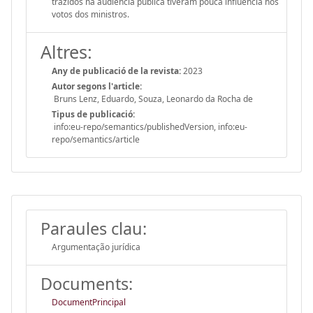
trazidos na audiência pública tiveram pouca influência nos
votos dos ministros.
Altres:
Any de publicació de la revista:
2023
Autor segons l'article:
Bruns Lenz, Eduardo, Souza, Leonardo da Rocha de
Tipus de publicació:
info:eu-repo/semantics/publishedVersion, info:eu-
repo/semantics/article
Paraules clau:
Argumentação jurídica
Documents:
DocumentPrincipal