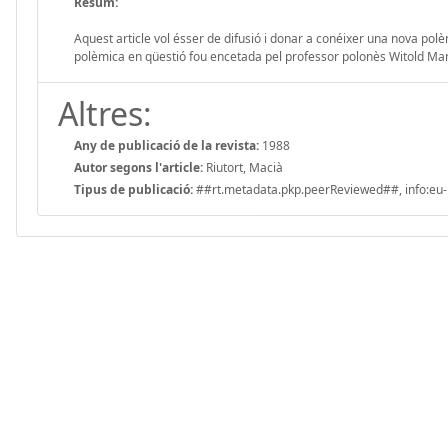
Resum:
Aquest article vol ésser de difusió i donar a conéixer una nova pol
polèmica en qüestió fou encetada pel professor polonès Witold Manc
Altres:
Any de publicació de la revista:
1988
Autor segons l'article:
Riutort, Macià
Tipus de publicació:
##rt.metadata.pkp.peerReviewed##, info:eu-r