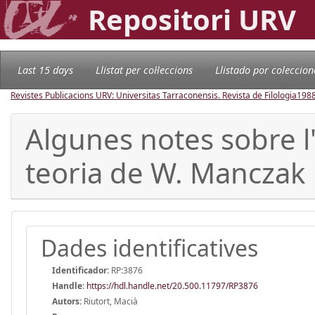
Repositori URV
Last 15 days
Llistat per col·leccions
Llistado por coleccion
Revistes Publicacions URV: Universitas Tarraconensis. Revista de Filologia
198
Algunes notes sobre l
teoria de W. Manczak
Dades identificatives
Identificador:
RP:3876
Handle
:
https://hdl.handle.net/20.500.11797/RP3876
Autors:
Riutort, Macià