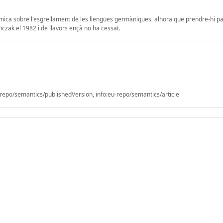
èmica sobre l'esgrellament de les llengües germàniques, alhora que prendre-hi pa
zak el 1982 i de llavors ençà no ha cessat.
epo/semantics/publishedVersion, info:eu-repo/semantics/article