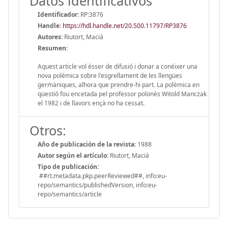
Datos identificativos
Identificador:
RP:3876
Handle
:
https://hdl.handle.net/20.500.11797/RP3876
Autores:
Riutort, Macià
Resumen:
Aquest article vol ésser de difusió i donar a conéixer una
nova polèmica sobre l'esgrellament de les llengües
germàniques, alhora que prendre-hi part. La polèmica en
qüestió fou encetada pel professor polonès Witold Manczak
el 1982 i de llavors ençà no ha cessat.
Otros:
Año de publicación de la revista:
1988
Autor según el artículo:
Riutort, Macià
Tipo de publicación:
##rt.metadata.pkp.peerReviewed##, info:eu-
repo/semantics/publishedVersion, info:eu-
repo/semantics/article