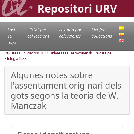
Repositori URV
Last
Llistat per
Llistado por
List for
15
col·leccions
colecciones
collections
days
Revistes Publicacions URV: Universitas Tarraconensis. Revista de
Filologia
1988
Algunes notes sobre
l'assentament originari dels
gots segons la teoria de W.
Manczak