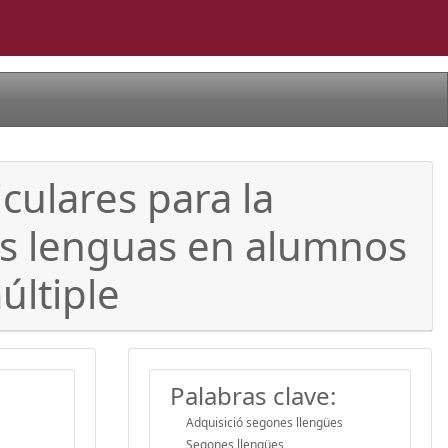
iculares para la
as lenguas en alumnos
últiple
Palabras clave:
Adquisició segones llengües
Segones llengües