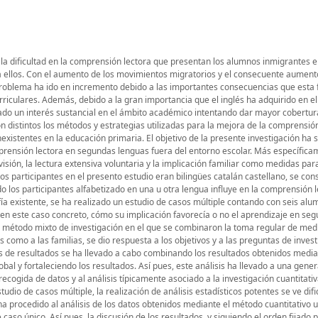
a dificultad en la comprensión lectora que presentan los alumnos inmigrantes e
ra ellos. Con el aumento de los movimientos migratorios y el consecuente aument
 problema ha ido en incremento debido a las importantes consecuencias que esta 
rriculares. Además, debido a la gran importancia que el inglés ha adquirido en 
tado un interés sustancial en el ámbito académico intentando dar mayor cobertur
n distintos los métodos y estrategias utilizadas para la mejora de la comprensió
stentes en la educación primaria. El objetivo de la presente investigación ha s
mprensión lectora en segundas lenguas fuera del entorno escolar. Más específica
evisión, la lectura extensiva voluntaria y la implicación familiar como medidas par
s participantes en el presento estudio eran bilingües catalán castellano, se con
o los participantes alfabetizado en una u otra lengua influye en la comprensión 
afía existente, se ha realizado un estudio de casos múltiple contando con seis al
r, en este caso concreto, cómo su implicación favorecía o no el aprendizaje en se
e un método mixto de investigación en el que se combinaron la toma regular de med
s como a las familias, se dio respuesta a los objetivos y a las preguntas de inves
is de resultados se ha llevado a cabo combinando los resultados obtenidos media
obal y fortaleciendo los resultados. Así pues, este análisis ha llevado a una gener
recogida de datos y al análisis típicamente asociado a la investigación cuantitativ
dio de casos múltiple, la realización de análisis estadísticos potentes se ve difi
 ha procedido al análisis de los datos obtenidos mediante el método cuantitativo u
aso único. Así pues, la discusión de los resultados, y siguiendo el orden fijado p