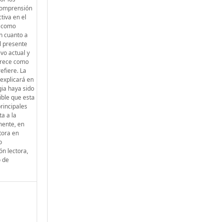
 comprensión
tiva en el
n como
n cuanto a
l presente
vo actual y
parece como
efiere. La
 explicará en
gia haya sido
ible que esta
rincipales
a a la
mente, en
tora en
o
ón lectora,
o de