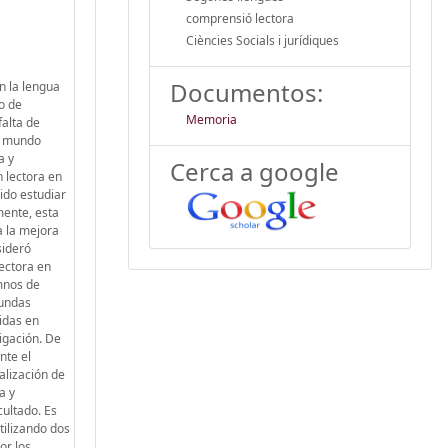
comprensió lectora
Ciències Socials i jurídiques
Documentos:
n la lengua
o de
Memoria
falta de
el mundo
a y
Cerca a google
n lectora en
ido estudiar
mente, esta
a la mejora
sideró
lectora en
umnos de
gundas
idas en
tigación. De
nte el
alización de
a y
cultado. Es
tilizando dos
or los