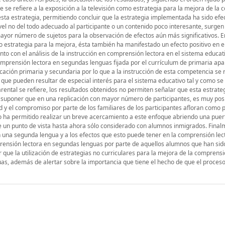
que se refiere a la exposición a la televisión como estrategia para la mejora de la
esta estrategia, permitiendo concluir que la estrategia implementada ha sido efec
el no del todo adecuado al participante o un contenido poco interesante, surge
mayor número de sujetos para la observación de efectos aún más significativos. E
mo estrategia para la mejora, ésta también ha manifestado un efecto positivo en e
nto con el análisis de la instrucción en comprensión lectora en el sistema educati
 comprensión lectora en segundas lenguas fijada por el currículum de primaria a
cación primaria y secundaria por lo que a la instrucción de esta competencia se r
 que pueden resultar de especial interés para el sistema educativo tal y como se
parental se refiere, los resultados obtenidos no permiten señalar que esta estrate
ra suponer que en una replicación con mayor número de participantes, es muy pos
ad y el compromiso por parte de los familiares de los participantes afloran como p
io ha permitido realizar un breve acercamiento a este enfoque abriendo una puert
e un punto de vista hasta ahora sólo considerado con alumnos inmigrados. Final
 una segunda lengua y a los efectos que esto puede tener en la comprensión lec
rensión lectora en segundas lenguas por parte de aquellos alumnos que han sid
que la utilización de estrategias no curriculares para la mejora de la comprensi
as, además de alertar sobre la importancia que tiene el hecho de que el proces