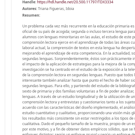
Handle
:
https://hdl.handle.net/20.500.11797/TDX3334
Autores:
Triana Figueras, Idoia
Resumen:
Un problema cada vez más recurrente en la educación primaria es l
oficial de su país de acogida; segunda o incluso tercera lengua pa
alumnos con lenguas minoritarias en las aulas, el estudio de este
comprensión lectora ejerce en el aprendizaje de todas las áreas cu
laboral actual, la comprensión de textos en esta lengua ha desper
mejorando el aprendizaje de esta competencia. En la actualidad, so
segundas lenguas. Sorprendentemente, éstos son prácticamente inexi
el impacto de la aplicación de estrategias para la mejora de la co
investigación se ha centrado en el estudio de la exposición a la tel
de la comprensión lectora en segundas lenguas. Puesto que todos lo
interesante también analizar hasta que punto el hecho de haber sid
segundas lenguas. Para ello, y partiendo del estudio de la bibliogr
sexto de primaria y dos familias voluntarias a fin de poder analiza
lenguas. A través de un estudio longitudinal y de la utilización d
comprensión lectora y entrevistas y cuestionarios tanto a los sujeto
acuerdo con las características del diseño implementado, el anális
estudio cuantitativo y cualitativo, proporcionando una visión más gl
los resultados más consistente sin estar restringidos a los tipos de 
cualitativa. Dado el pequeño tamaño de la muestra, propio de un estu
por este motivo, y a fin de obtener datos empíricos sólidos, que se
enfoques distintos: según un enfoque grupal y según un enfoque de c