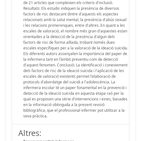
de 21 articles que compleixen els criteris d'inclusió.
Resultats: Els estudis indiquen la presència de diversos
factors de risc destacant dintre d'aquests els aspectes
relacionats amb la salut mental, la presència d'abús sexual
i les relacions primerenques, entre d'altres. En quant a les
escales de valoració, el nombre més gran d'aquestes estan
orientades a la detecció de la presència d'algun dels
factors de risc de forma aïllada, trobant només dues
escales específiques per a la valoració de la ideació suïcida.
Els diferents autors assenyalen la importància del paper de
la infermera tant en l'àmbit preventiu com de detecció
d'aquest fenomen. Conclusió: La identificació i coneixement
dels factors de risc de la ideació suïcida i l'aplicació de les
escales de valoració existents permet l'elaboració de
protocols d'abordatge del suïcidi a l'adolescència. La
infermera escolar té un paper fonamental en la prevenció i
detecció de la ideació suïcida en aquesta etapa raó per la
qual es proposen una sèrie d'intervencions i eines, basades
en la informació obtinguda a la present revisió
bibliogràfica, que el professional infermer pot utilitzar a la
seva pràctica.
Altres: