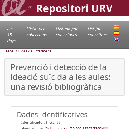
Repositori URV
Last
Llistat per
Llistado por
List for
15
col·leccions
colecciones
collections
days
Treballs Fi de Grau
Infermeria
Prevenció i detecció de la
ideació suïcida a les aules:
una revisió bibliogràfica
Dades identificatives
Identificador:
TFG:2488
Handle
:
https://hdl.handle.net/20.500.11797/TFG2488