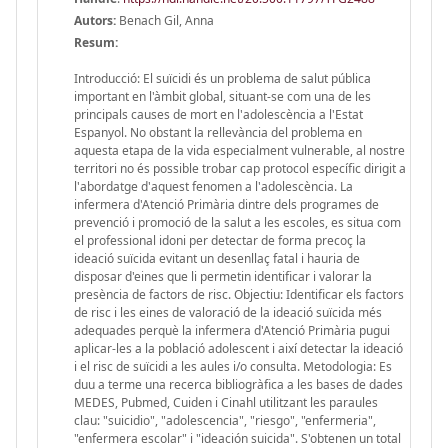
Autors:
Benach Gil, Anna
Resum:
Introducció: El suïcidi és un problema de salut pública
important en l'àmbit global, situant-se com una de les
principals causes de mort en l'adolescència a l'Estat
Espanyol. No obstant la rellevància del problema en
aquesta etapa de la vida especialment vulnerable, al nostre
territori no és possible trobar cap protocol específic dirigit a
l'abordatge d'aquest fenomen a l'adolescència. La
infermera d'Atenció Primària dintre dels programes de
prevenció i promoció de la salut a les escoles, es situa com
el professional idoni per detectar de forma precoç la
ideació suïcida evitant un desenllaç fatal i hauria de
disposar d'eines que li permetin identificar i valorar la
presència de factors de risc. Objectiu: Identificar els factors
de risc i les eines de valoració de la ideació suïcida més
adequades perquè la infermera d'Atenció Primària pugui
aplicar-les a la població adolescent i així detectar la ideació
i el risc de suïcidi a les aules i/o consulta. Metodologia: Es
duu a terme una recerca bibliogràfica a les bases de dades
MEDES, Pubmed, Cuiden i Cinahl utilitzant les paraules
clau: "suicidio", "adolescencia", "riesgo", "enfermeria",
"enfermera escolar" i "ideación suicida". S'obtenen un total