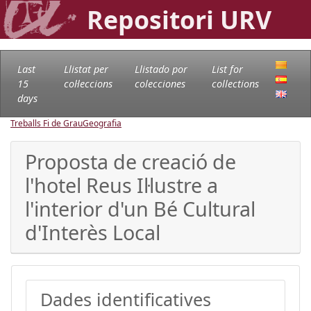
Repositori URV
Last
Llistat per
Llistado por
List for
15
col·leccions
colecciones
collections
days
Treballs Fi de Grau
Geografia
Proposta de creació de
l'hotel Reus Il·lustre a
l'interior d'un Bé Cultural
d'Interès Local
Dades identificatives