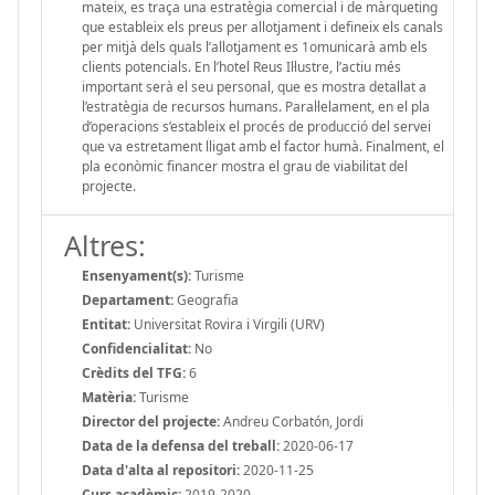
mateix, es traça una estratègia comercial i de màrqueting
que estableix els preus per allotjament i defineix els canals
per mitjà dels quals l’allotjament es 1omunicarà amb els
clients potencials. En l’hotel Reus Il·lustre, l’actiu més
important serà el seu personal, que es mostra detallat a
l’estratègia de recursos humans. Paral·lelament, en el pla
d’operacions s’estableix el procés de producció del servei
que va estretament lligat amb el factor humà. Finalment, el
pla econòmic financer mostra el grau de viabilitat del
projecte.
Altres:
Ensenyament(s):
Turisme
Departament:
Geografia
Entitat:
Universitat Rovira i Virgili (URV)
Confidencialitat:
No
Crèdits del TFG:
6
Matèria:
Turisme
Director del projecte:
Andreu Corbatón, Jordi
Data de la defensa del treball:
2020-06-17
Data d'alta al repositori:
2020-11-25
Curs acadèmic:
2019-2020