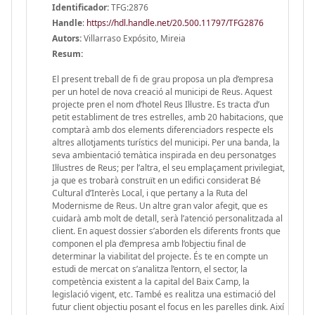
Identificador:
TFG:2876
Handle
:
https://hdl.handle.net/20.500.11797/TFG2876
Autors:
Villarraso Expósito, Mireia
Resum:
El present treball de fi de grau proposa un pla d’empresa
per un hotel de nova creació al municipi de Reus. Aquest
projecte pren el nom d’hotel Reus Il·lustre. Es tracta d’un
petit establiment de tres estrelles, amb 20 habitacions, que
comptarà amb dos elements diferenciadors respecte els
altres allotjaments turístics del municipi. Per una banda, la
seva ambientació temàtica inspirada en deu personatges
Il·lustres de Reus; per l’altra, el seu emplaçament privilegiat,
ja que es trobarà construït en un edifici considerat Bé
Cultural d’Interès Local, i que pertany a la Ruta del
Modernisme de Reus. Un altre gran valor afegit, que es
cuidarà amb molt de detall, serà l’atenció personalitzada al
client. En aquest dossier s’aborden els diferents fronts que
componen el pla d’empresa amb l’objectiu final de
determinar la viabilitat del projecte. És te en compte un
estudi de mercat on s’analitza l’entorn, el sector, la
competència existent a la capital del Baix Camp, la
legislació vigent, etc. També es realitza una estimació del
futur client objectiu posant el focus en les parelles dink. Així