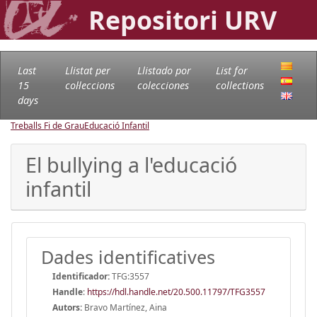
Repositori URV
Last
Llistat per
Llistado por
List for
15
col·leccions
colecciones
collections
days
Treballs Fi de Grau
Educació Infantil
El bullying a l'educació
infantil
Dades identificatives
Identificador:
TFG:3557
Handle
:
https://hdl.handle.net/20.500.11797/TFG3557
Autors:
Bravo Martínez, Aina