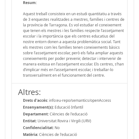
Resum:
Aquest treball consisteix en un estudi quantitatiu a través
de 3 enquestes realitzades a mestres, famílies i centres de
la província de Tarragona. Es vol estudiar el coneixement
que tenen els mestres i les famílies respecte l’assetjament
escolar i la importància que els centres educatius del
nostre entorn donen a aquesta problemàtica social. Tant
els mestres com les famílies tenen coneixements bàsics
sobre l’assetjament escolar, però els falta ampliar aquests
coneixements per poder prevenir, detectar i intervenir de
manera exitosa en l’assetjament escolar. Els centres, s’han
d’implicar més en l’assetjament escolar, i treballar-lo
transversalment en el funcionament del centre.
Altres:
Drets d'accés:
info:eu-repo/semantics/openAccess
Ensenyament(s):
Educació Infantil
Departament:
Ciències de l'educació
Entitat:
Universitat Rovira i Virgili (URV)
Confidencialitat:
No
Matèria:
Ciències de l'educació