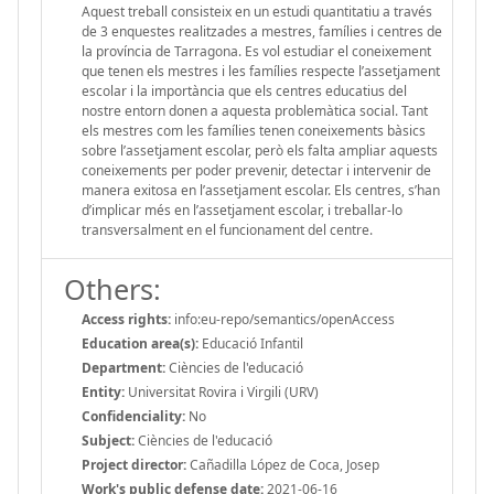
Aquest treball consisteix en un estudi quantitatiu a través
de 3 enquestes realitzades a mestres, famílies i centres de
la província de Tarragona. Es vol estudiar el coneixement
que tenen els mestres i les famílies respecte l’assetjament
escolar i la importància que els centres educatius del
nostre entorn donen a aquesta problemàtica social. Tant
els mestres com les famílies tenen coneixements bàsics
sobre l’assetjament escolar, però els falta ampliar aquests
coneixements per poder prevenir, detectar i intervenir de
manera exitosa en l’assetjament escolar. Els centres, s’han
d’implicar més en l’assetjament escolar, i treballar-lo
transversalment en el funcionament del centre.
Others:
Access rights:
info:eu-repo/semantics/openAccess
Education area(s):
Educació Infantil
Department:
Ciències de l'educació
Entity:
Universitat Rovira i Virgili (URV)
Confidenciality:
No
Subject:
Ciències de l'educació
Project director:
Cañadilla López de Coca, Josep
Work's public defense date:
2021-06-16