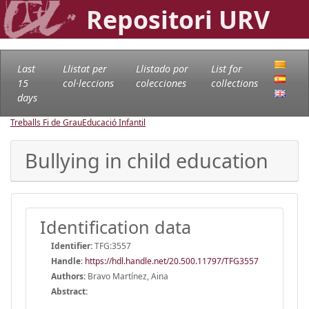
Repositori URV
Last
Llistat per
Llistado por
List for
15
col·leccions
colecciones
collections
days
Treballs Fi de Grau
Educació Infantil
Bullying in child education
Identification data
Identifier:
TFG:3557
Handle
:
https://hdl.handle.net/20.500.11797/TFG3557
Authors:
Bravo Martínez, Aina
Abstract: