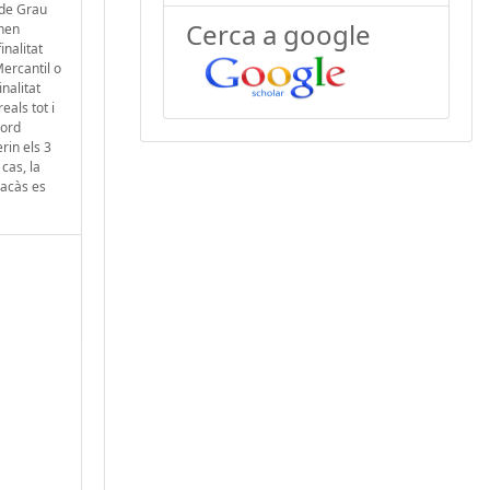
i de Grau
Cerca a google
enen
inalitat
Mercantil o
nalitat
eals tot i
cord
rin els 3
cas, la
racàs es