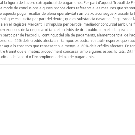
sal la figura de l'acord extrajudicial de pagaments. Per part d'aquest Treball de F
 a mode de conclusions algunes proposicions referents a les mesures que s'ent
è aquesta pugui resultar de plena operativitat i amb això aconsegueixi assolir la f
sal, que es suscita per part del deutor, que es substancia davant el Registrador 
ria en el Registre Mercantil i s'impulsa per part del mediador concursal amb una fi
 exclosos de la negociació tant els crèdits de dret públic com els de garanties r
 participar de l'acord. El contingut del pla de pagaments, element central de l'a
eriors al 25% dels crèdits afectats ni tampoc es podran establir esperes que supe
 aquells creditors que representin, almenys, el 60% dels crèdits afectats. En tot 
altre tràmit que el mateix procediment concursal amb algunes especificitats. Dit f
 judicial de l'acord o l'incompliment del pla de pagaments.