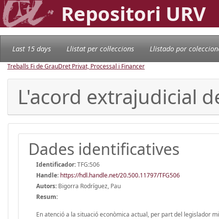
Repositori URV
Last 15 days
Llistat per col·leccions
Llistado por coleccion
Treballs Fi de Grau
Dret Privat, Processal i Financer
L'acord extrajudicial
Dades identificatives
Identificador:
TFG:506
Handle
:
https://hdl.handle.net/20.500.11797/TFG506
Autors:
Bigorra Rodríguez, Pau
Resum:
En atenció a la situació econòmica actual, per part del legislador m