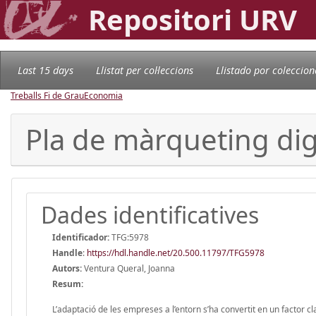
Repositori URV
Last 15 days
Llistat per col·leccions
Llistado por coleccion
Treballs Fi de Grau
Economia
Pla de màrqueting digit
Dades identificatives
Identificador:
TFG:5978
Handle
:
https://hdl.handle.net/20.500.11797/TFG5978
Autors:
Ventura Queral, Joanna
Resum:
L’adaptació de les empreses a l’entorn s’ha convertit en un factor c