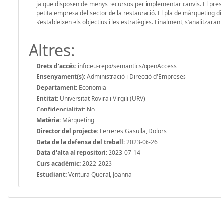
ja que disposen de menys recursos per implementar canvis. El presen
petita empresa del sector de la restauració. El pla de màrqueting digi
s’estableixen els objectius i les estratègies. Finalment, s’analitzar
Altres:
Drets d'accés:
info:eu-repo/semantics/openAccess
Ensenyament(s):
Administració i Direcció d'Empreses
Departament:
Economia
Entitat:
Universitat Rovira i Virgili (URV)
Confidencialitat:
No
Matèria:
Màrqueting
Director del projecte:
Ferreres Gasulla, Dolors
Data de la defensa del treball:
2023-06-26
Data d'alta al repositori:
2023-07-14
Curs acadèmic:
2022-2023
Estudiant:
Ventura Queral, Joanna