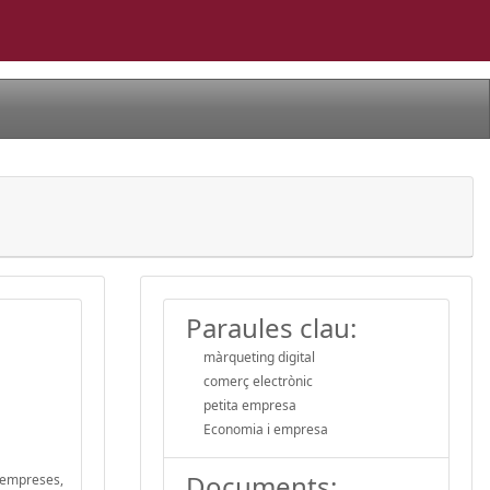
Paraules clau:
màrqueting digital
comerç electrònic
petita empresa
Economia i empresa
Documents:
s empreses,