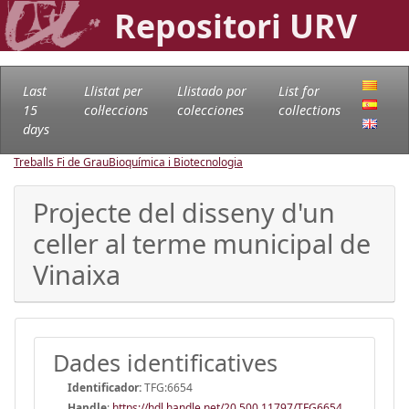
Repositori URV
Last
Llistat per
Llistado por
List for
15
col·leccions
colecciones
collections
days
Treballs Fi de Grau
Bioquímica i Biotecnologia
Projecte del disseny d'un
celler al terme municipal de
Vinaixa
Dades identificatives
Identificador:
TFG:6654
Handle
:
https://hdl.handle.net/20.500.11797/TFG6654