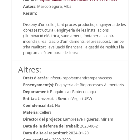
Autors:
Marco Segura, Alba
Resum:
Disseny d'un celler, tant procés productiu, enginyeria de les
obres (estructura), enginyeria de les instal·lacions
(il·luminació elèctrica, sanejament, fontaneria i contra
incendis), realització d'amidaments, el pressupost. També
s'ha realitzat l'avaluació financera, la gestió de residus i la
programació temporal de l'obra.
Altres:
Drets d'accés:
info:eu-repo/semantics/openAccess
Ensenyament(s):
Enginyeria de Bioprocessos Alimentaris
Departament:
Bioquímica i Biotecnologia
Entitat:
Universitat Rovira i Virgili (URV)
Confidencialitat:
No
Matèria:
Cellers
Director del projecte:
Lampreave Figueras, Míriam
Data de la defensa del treball:
2023-06-21
Data d'alta al repositori:
2024-01-20
Curs acadèmic:
2022-2023