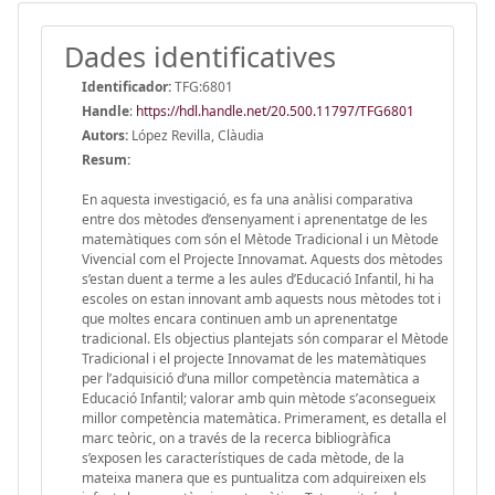
Dades identificatives
Identificador:
TFG:6801
Handle
:
https://hdl.handle.net/20.500.11797/TFG6801
Autors:
López Revilla, Clàudia
Resum:
En aquesta investigació, es fa una anàlisi comparativa
entre dos mètodes d’ensenyament i aprenentatge de les
matemàtiques com són el Mètode Tradicional i un Mètode
Vivencial com el Projecte Innovamat. Aquests dos mètodes
s’estan duent a terme a les aules d’Educació Infantil, hi ha
escoles on estan innovant amb aquests nous mètodes tot i
que moltes encara continuen amb un aprenentatge
tradicional. Els objectius plantejats són comparar el Mètode
Tradicional i el projecte Innovamat de les matemàtiques
per l’adquisició d’una millor competència matemàtica a
Educació Infantil; valorar amb quin mètode s’aconsegueix
millor competència matemàtica. Primerament, es detalla el
marc teòric, on a través de la recerca bibliogràfica
s’exposen les característiques de cada mètode, de la
mateixa manera que es puntualitza com adquireixen els