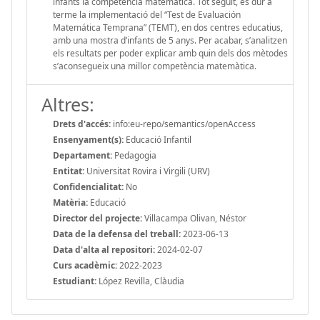
infants la competència matemàtica. Tot seguit, és dur a
terme la implementació del “Test de Evaluación
Matemática Temprana” (TEMT), en dos centres educatius,
amb una mostra d’infants de 5 anys. Per acabar, s’analitzen
els resultats per poder explicar amb quin dels dos mètodes
s’aconsegueix una millor competència matemàtica.
Altres:
Drets d'accés:
info:eu-repo/semantics/openAccess
Ensenyament(s):
Educació Infantil
Departament:
Pedagogia
Entitat:
Universitat Rovira i Virgili (URV)
Confidencialitat:
No
Matèria:
Educació
Director del projecte:
Villacampa Olivan, Néstor
Data de la defensa del treball:
2023-06-13
Data d'alta al repositori:
2024-02-07
Curs acadèmic:
2022-2023
Estudiant:
López Revilla, Clàudia