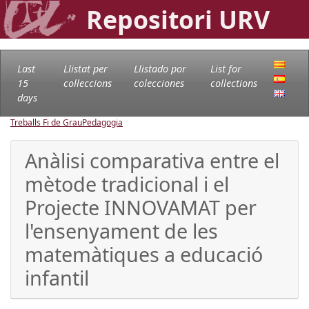
Repositori URV
Last
Llistat per
Llistado por
List for
15
col·leccions
colecciones
collections
days
Treballs Fi de Grau
Pedagogia
Anàlisi comparativa entre el
mètode tradicional i el
Projecte INNOVAMAT per
l'ensenyament de les
matemàtiques a educació
infantil