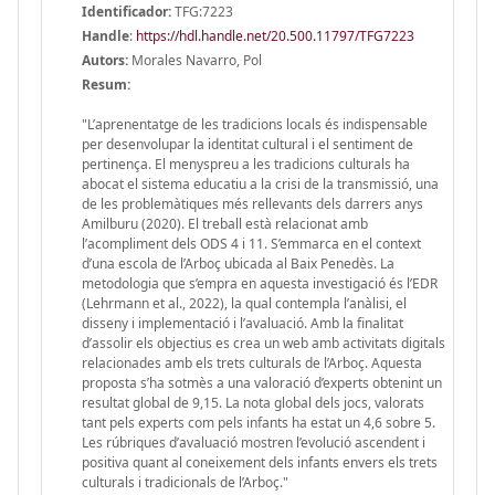
Identificador:
TFG:7223
Handle
:
https://hdl.handle.net/20.500.11797/TFG7223
Autors:
Morales Navarro, Pol
Resum:
"L’aprenentatge de les tradicions locals és indispensable
per desenvolupar la identitat cultural i el sentiment de
pertinença. El menyspreu a les tradicions culturals ha
abocat el sistema educatiu a la crisi de la transmissió, una
de les problemàtiques més rellevants dels darrers anys
Amilburu (2020). El treball està relacionat amb
l’acompliment dels ODS 4 i 11. S’emmarca en el context
d’una escola de l’Arboç ubicada al Baix Penedès. La
metodologia que s’empra en aquesta investigació és l’EDR
(Lehrmann et al., 2022), la qual contempla l’anàlisi, el
disseny i implementació i l’avaluació. Amb la finalitat
d’assolir els objectius es crea un web amb activitats digitals
relacionades amb els trets culturals de l’Arboç. Aquesta
proposta s’ha sotmès a una valoració d’experts obtenint un
resultat global de 9,15. La nota global dels jocs, valorats
tant pels experts com pels infants ha estat un 4,6 sobre 5.
Les rúbriques d’avaluació mostren l’evolució ascendent i
positiva quant al coneixement dels infants envers els trets
culturals i tradicionals de l’Arboç."