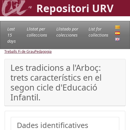
Repositori URV
Last
Llistat per
Llistado por
List for
15
col·leccions
colecciones
collections
days
Treballs Fi de Grau
Pedagogia
Les tradicions a l'Arboç:
trets característics en el
segon cicle d'Educació
Infantil.
Dades identificatives