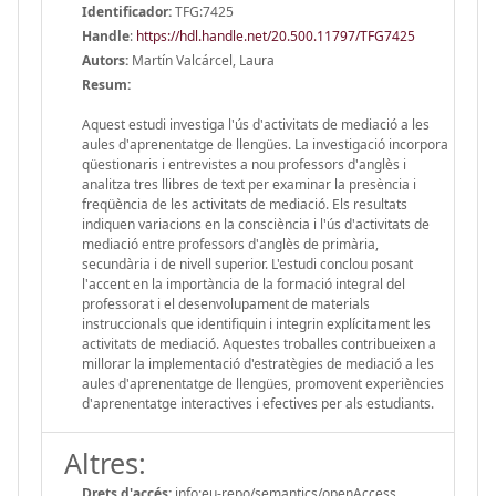
Identificador:
TFG:7425
Handle
:
https://hdl.handle.net/20.500.11797/TFG7425
Autors:
Martín Valcárcel, Laura
Resum:
Aquest estudi investiga l'ús d'activitats de mediació a les
aules d'aprenentatge de llengües. La investigació incorpora
qüestionaris i entrevistes a nou professors d'anglès i
analitza tres llibres de text per examinar la presència i
freqüència de les activitats de mediació. Els resultats
indiquen variacions en la consciència i l'ús d'activitats de
mediació entre professors d'anglès de primària,
secundària i de nivell superior. L'estudi conclou posant
l'accent en la importància de la formació integral del
professorat i el desenvolupament de materials
instruccionals que identifiquin i integrin explícitament les
activitats de mediació. Aquestes troballes contribueixen a
millorar la implementació d'estratègies de mediació a les
aules d'aprenentatge de llengües, promovent experiències
d'aprenentatge interactives i efectives per als estudiants.
Altres:
Drets d'accés:
info:eu-repo/semantics/openAccess