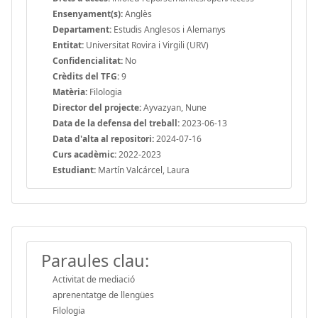
Ensenyament(s):
Anglès
Departament:
Estudis Anglesos i Alemanys
Entitat:
Universitat Rovira i Virgili (URV)
Confidencialitat:
No
Crèdits del TFG:
9
Matèria:
Filologia
Director del projecte:
Ayvazyan, Nune
Data de la defensa del treball:
2023-06-13
Data d'alta al repositori:
2024-07-16
Curs acadèmic:
2022-2023
Estudiant:
Martín Valcárcel, Laura
Paraules clau:
Activitat de mediació
aprenentatge de llengües
Filologia