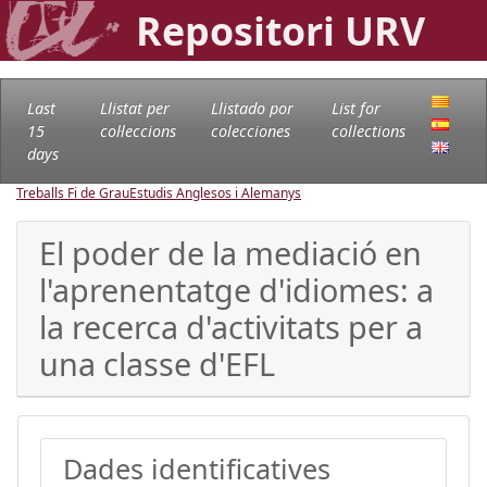
Repositori URV
Last
Llistat per
Llistado por
List for
15
col·leccions
colecciones
collections
days
Treballs Fi de Grau
Estudis Anglesos i Alemanys
El poder de la mediació en
l'aprenentatge d'idiomes: a
la recerca d'activitats per a
una classe d'EFL
Dades identificatives