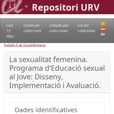
Repositori URV
Last
Llistat per
Llistado por
List for
15
col·leccions
colecciones
collections
days
Treballs Fi de Grau
Infermeria
La sexualitat femenina.
Programa d'Educació sexual
al Jove: Disseny,
Implementació i Avaluació.
Dades identificatives