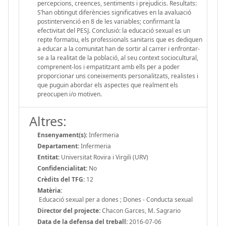
percepcions, creences, sentiments i prejudicis. Resultats:
S’han obtingut diferències significatives en la avaluació
postintervenció en 8 de les variables; confirmant la
efectivitat del PESJ. Conclusió: la educació sexual es un
repte formatiu, els professionals sanitaris que es dediquen
a educar a la comunitat han de sortir al carrer i enfrontar-
se a la realitat de la població, al seu context sociocultural,
comprenent-los i empatitzant amb ells per a poder
proporcionar uns coneixements personalitzats, realistes i
que puguin abordar els aspectes que realment els
preocupen i/o motiven.
Altres:
Ensenyament(s):
Infermeria
Departament:
Infermeria
Entitat:
Universitat Rovira i Virgili (URV)
Confidencialitat:
No
Crèdits del TFG:
12
Matèria:
Educació sexual per a dones ; Dones - Conducta sexual
Director del projecte:
Chacon Garces, M. Sagrario
Data de la defensa del treball:
2016-07-06