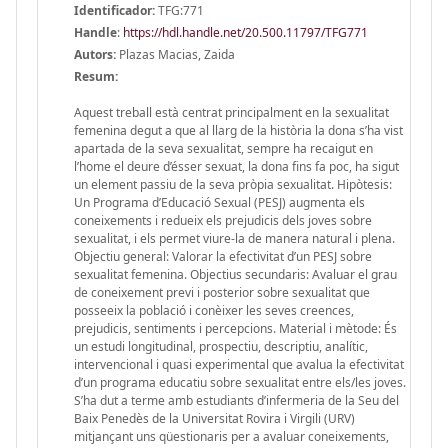
Identificador:
TFG:771
Handle
:
https://hdl.handle.net/20.500.11797/TFG771
Autors:
Plazas Macias, Zaida
Resum:
Aquest treball està centrat principalment en la sexualitat
femenina degut a que al llarg de la història la dona s’ha vist
apartada de la seva sexualitat, sempre ha recaigut en
l’home el deure d’ésser sexuat, la dona fins fa poc, ha sigut
un element passiu de la seva pròpia sexualitat. Hipòtesis:
Un Programa d’Educació Sexual (PESJ) augmenta els
coneixements i redueix els prejudicis dels joves sobre
sexualitat, i els permet viure-la de manera natural i plena.
Objectiu general: Valorar la efectivitat d’un PESJ sobre
sexualitat femenina. Objectius secundaris: Avaluar el grau
de coneixement previ i posterior sobre sexualitat que
posseeix la població i conèixer les seves creences,
prejudicis, sentiments i percepcions. Material i mètode: És
un estudi longitudinal, prospectiu, descriptiu, analític,
intervencional i quasi experimental que avalua la efectivitat
d’un programa educatiu sobre sexualitat entre els/les joves.
S’ha dut a terme amb estudiants d’infermeria de la Seu del
Baix Penedès de la Universitat Rovira i Virgili (URV)
mitjançant uns qüestionaris per a avaluar coneixements,