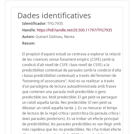
Dades identificatives
Identificador:
TFG:7935
Handle
:
https://hdl.handle.net/20.500.11797/TFG7935
Autors:
Guinart Dalmau, Nerea
Resum:
El propòsit d'aquest estudi se centrava a explorar la relació
de les creences sense fonament empíric (CSFE) (amb la
condició d'alt nivell de CSFE i baix nivell de CSFE) a la
predictibilitat contextual de paraules (amb la condició d'alta
i baixa predictibilitat contextual) a través del fenomen de
“loosening of associations”. Això es va realitzar a través
d'un paradigma de lectura autoadministrada amb frases
que contenen una paraula molt predectible o gens
predectible (ex. Molt predectible: El gat petit va perseguir
un ratolí aquella tarda. Res predectible: El nen petit va
dibuixar un ratolí aquella tarda .). Es va mesurar el temps
de lectura de la regió crítica i postcrítica (la paraula crítica i
dues paraules posteriors). Es va trobar un efecte principal
de predictibilitat, les paraules predictibles es van llegir amb
més rapidesa que les no predectibles. No s'ha trobat efecte