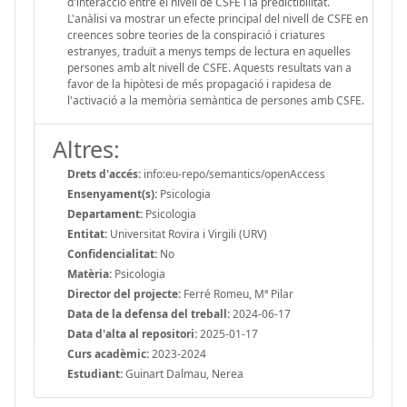
d'interacció entre el nivell de CSFE i la predictibilitat.
L'anàlisi va mostrar un efecte principal del nivell de CSFE en
creences sobre teories de la conspiració i criatures
estranyes, traduït a menys temps de lectura en aquelles
persones amb alt nivell de CSFE. Aquests resultats van a
favor de la hipòtesi de més propagació i rapidesa de
l'activació a la memòria semàntica de persones amb CSFE.
Altres:
Drets d'accés:
info:eu-repo/semantics/openAccess
Ensenyament(s):
Psicologia
Departament:
Psicologia
Entitat:
Universitat Rovira i Virgili (URV)
Confidencialitat:
No
Matèria:
Psicologia
Director del projecte:
Ferré Romeu, Mª Pilar
Data de la defensa del treball:
2024-06-17
Data d'alta al repositori:
2025-01-17
Curs acadèmic:
2023-2024
Estudiant:
Guinart Dalmau, Nerea