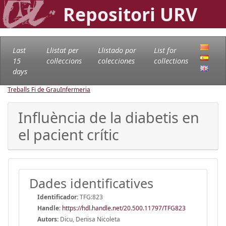
Repositori URV
Last
Llistat per
Llistado por
List for
15
col·leccions
colecciones
collections
days
Treballs Fi de Grau
Infermeria
Influència de la diabetis en
el pacient crític
Dades identificatives
Identificador:
TFG:823
Handle
:
https://hdl.handle.net/20.500.11797/TFG823
Autors:
Dicu, Denisa Nicoleta