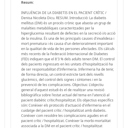
Resum:
INFLUÈNCIA DE LA DIABETIS EN EL PACIENT CRÍTIC /
Denisa Nicoleta Dicu. RESUM. Introducció: La diabetis
mellitus (DM) és un procés crònic que abasta un grup de
malalties metabòliques caracteritzades per la
hiperglucemia resultant de defectes en la secreció i/o acció
de la insulina. És una de les principals causes d'invalidesa i
mort prematura i és causa d'un deterioratment important
en la qualitat de vida de les persones afectades. Els càlculs
més recents de la Federació Internacional de Diabetes
(FID) indiquen que el 8'3 % dels adults tenen DM. El control
dels pacients ingressats en les unitats d'hospitalització ha
de ser responsabilitat d'Infermeria. Infermeria ha de tenir,
de forma directa, un control estricte tant dels nivells
glucèmics, del control dels signes i síntomes i en la
prevenció de les complicacions. Objectius: L'objectiu
general d'aquest estudi és el de realitzar una revisió
bibliogràfica sobre l'estat actual del tema en l'atenció al
pacient diabètic crític/hospitalitzat. Els objectius específics
són: Conèixer els protocols d'actuació d'infermeria en el
cuidatge del pacient crític / hospitalitzat amb diabetis.
Conèixer com resoldre les complicacions agudes en el
pacient crític / hospitalitzat. Conèixer la morbi-mortalitat
associada a la DM en el pacient crític / hospitalitzat