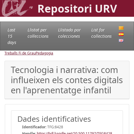
Repositori URV
Last
Llistat per
Llistado por
List for
15
col·leccions
colecciones
collections
days
Treballs Fi de Grau
Pedagogia
Tecnologia i narrativa: com
influeixen els contes digitals
en l'aprenentatge infantil
Dades identificatives
Identificador:
TFG:8428
Handle
:
https://hdl.handle.net/20.500.11797/TFG8428