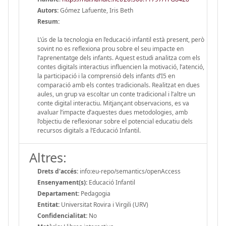
Autors:
Gómez Lafuente, Iris Beth
Resum:
L’ús de la tecnologia en l’educació infantil està present, però
sovint no es reflexiona prou sobre el seu impacte en
l’aprenentatge dels infants. Aquest estudi analitza com els
contes digitals interactius influencien la motivació, l’atenció,
la participació i la comprensió dels infants d’I5 en
comparació amb els contes tradicionals. Realitzat en dues
aules, un grup va escoltar un conte tradicional i l’altre un
conte digital interactiu. Mitjançant observacions, es va
avaluar l’impacte d’aquestes dues metodologies, amb
l’objectiu de reflexionar sobre el potencial educatiu dels
recursos digitals a l’Educació Infantil.
Altres:
Drets d'accés:
info:eu-repo/semantics/openAccess
Ensenyament(s):
Educació Infantil
Departament:
Pedagogia
Entitat:
Universitat Rovira i Virgili (URV)
Confidencialitat:
No