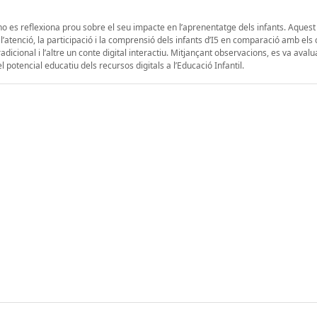
t no es reflexiona prou sobre el seu impacte en l’aprenentatge dels infants. Aquest
, l’atenció, la participació i la comprensió dels infants d’I5 en comparació amb els
adicional i l’altre un conte digital interactiu. Mitjançant observacions, es va avalu
potencial educatiu dels recursos digitals a l’Educació Infantil.