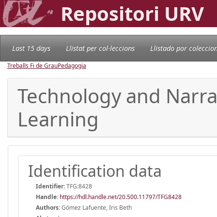
Repositori URV
Last 15 days
Llistat per col·leccions
Llistado por coleccio
Treballs Fi de Grau
Pedagogia
Technology and Narrat
Learning
Identification data
Identifier:
TFG:8428
Handle
:
https://hdl.handle.net/20.500.11797/TFG8428
Authors:
Gómez Lafuente, Iris Beth