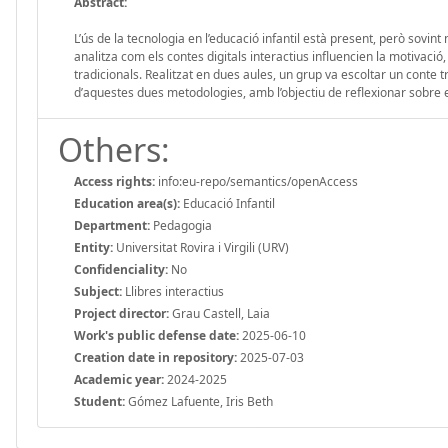
Abstract:
L’ús de la tecnologia en l’educació infantil està present, però sovin
analitza com els contes digitals interactius influencien la motivació
tradicionals. Realitzat en dues aules, un grup va escoltar un conte tr
d’aquestes dues metodologies, amb l’objectiu de reflexionar sobre el 
Others:
Access rights:
info:eu-repo/semantics/openAccess
Education area(s):
Educació Infantil
Department:
Pedagogia
Entity:
Universitat Rovira i Virgili (URV)
Confidenciality:
No
Subject:
Llibres interactius
Project director:
Grau Castell, Laia
Work's public defense date:
2025-06-10
Creation date in repository:
2025-07-03
Academic year:
2024-2025
Student:
Gómez Lafuente, Iris Beth