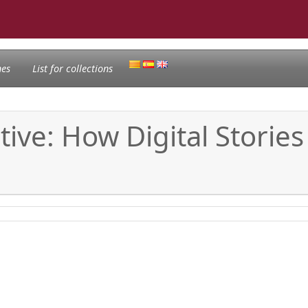
nes
List for collections
ive: How Digital Stories