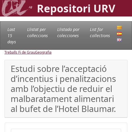
Repositori URV
Last
Llistat per
Llistado por
List for
15
col·leccions
colecciones
collections
days
Treballs Fi de Grau
Geografia
Estudi sobre l’acceptació
d’incentius i penalitzacions
amb l’objectiu de reduir el
malbaratament alimentari
al bufet de l’Hotel Blaumar.