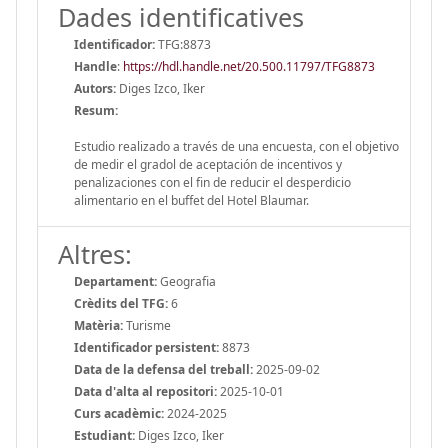
Dades identificatives
Identificador:
TFG:8873
Handle
:
https://hdl.handle.net/20.500.11797/TFG8873
Autors:
Diges Izco, Iker
Resum:
Estudio realizado a través de una encuesta, con el objetivo
de medir el gradol de aceptación de incentivos y
penalizaciones con el fin de reducir el desperdicio
alimentario en el buffet del Hotel Blaumar.
Altres:
Departament:
Geografia
Crèdits del TFG:
6
Matèria:
Turisme
Identificador persistent:
8873
Data de la defensa del treball:
2025-09-02
Data d'alta al repositori:
2025-10-01
Curs acadèmic:
2024-2025
Estudiant:
Diges Izco, Iker