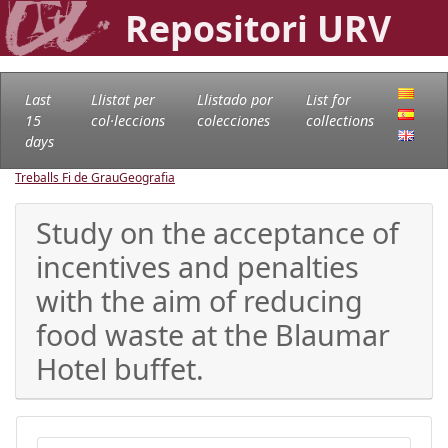
Repositori URV
Last
Llistat per
Llistado por
List for
15
col·leccions
colecciones
collections
days
Treballs Fi de Grau
Geografia
Study on the acceptance of
incentives and penalties
with the aim of reducing
food waste at the Blaumar
Hotel buffet.