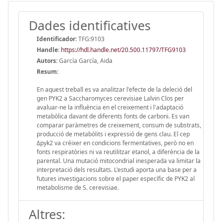
Dades identificatives
Identificador:
TFG:9103
Handle
:
https://hdl.handle.net/20.500.11797/TFG9103
Autors:
García García, Aida
Resum:
En aquest treball es va analitzar l'efecte de la deleció del
gen PYK2 a Saccharomyces cerevisiae Lalvin Clos per
avaluar-ne la influència en el creixement i l'adaptació
metabòlica davant de diferents fonts de carboni. Es van
comparar paràmetres de creixement, consum de substrats,
producció de metabòlits i expressió de gens clau. El cep
Δpyk2 va créixer en condicions fermentatives, però no en
fonts respiratòries ni va reutilitzar etanol, a diferència de la
parental. Una mutació mitocondrial inesperada va limitar la
interpretació dels resultats. L'estudi aporta una base per a
futures investigacions sobre el paper específic de PYK2 al
metabolisme de S. cerevisiae.
Altres: