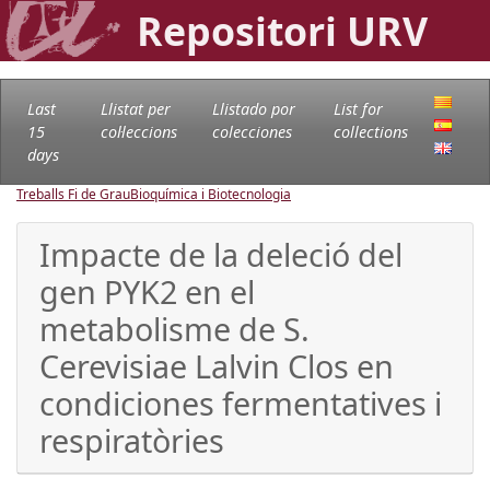
Repositori URV
Last
Llistat per
Llistado por
List for
15
col·leccions
colecciones
collections
days
Treballs Fi de Grau
Bioquímica i Biotecnologia
Impacte de la deleció del
gen PYK2 en el
metabolisme de S.
Cerevisiae Lalvin Clos en
condiciones fermentatives i
respiratòries