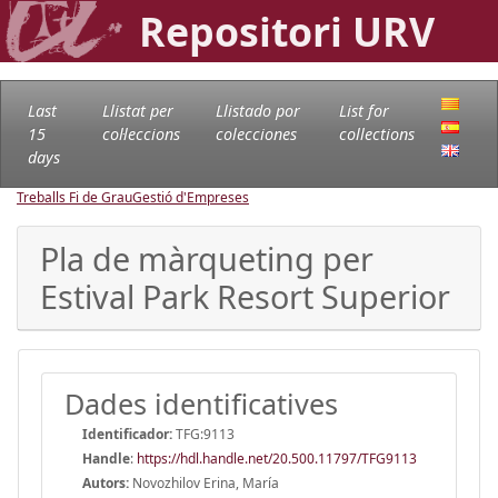
Repositori URV
Last
Llistat per
Llistado por
List for
15
col·leccions
colecciones
collections
days
Treballs Fi de Grau
Gestió d'Empreses
Pla de màrqueting per
Estival Park Resort Superior
Dades identificatives
Identificador:
TFG:9113
Handle
:
https://hdl.handle.net/20.500.11797/TFG9113
Autors:
Novozhilov Erina, María