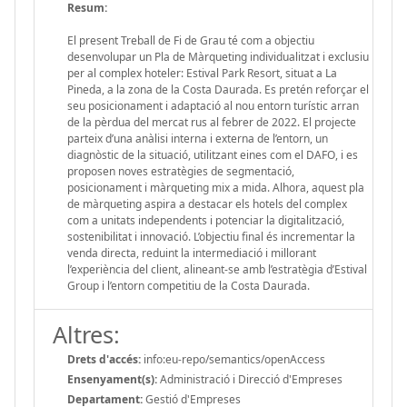
Resum:
El present Treball de Fi de Grau té com a objectiu
desenvolupar un Pla de Màrqueting individualitzat i exclusiu
per al complex hoteler: Estival Park Resort, situat a La
Pineda, a la zona de la Costa Daurada. Es pretén reforçar el
seu posicionament i adaptació al nou entorn turístic arran
de la pèrdua del mercat rus al febrer de 2022. El projecte
parteix d’una anàlisi interna i externa de l’entorn, un
diagnòstic de la situació, utilitzant eines com el DAFO, i es
proposen noves estratègies de segmentació,
posicionament i màrqueting mix a mida. Alhora, aquest pla
de màrqueting aspira a destacar els hotels del complex
com a unitats independents i potenciar la digitalització,
sostenibilitat i innovació. L’objectiu final és incrementar la
venda directa, reduint la intermediació i millorant
l’experiència del client, alineant-se amb l’estratègia d’Estival
Group i l’entorn competitiu de la Costa Daurada.
Altres:
Drets d'accés:
info:eu-repo/semantics/openAccess
Ensenyament(s):
Administració i Direcció d'Empreses
Departament:
Gestió d'Empreses