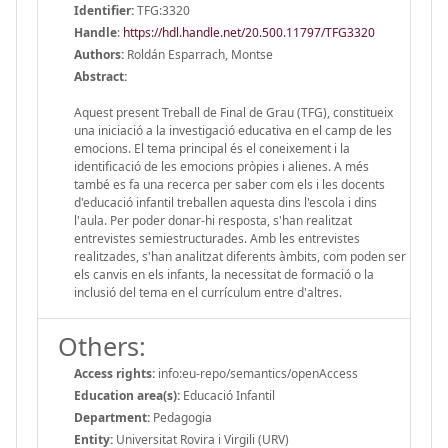
Identifier:
TFG:3320
Handle
:
https://hdl.handle.net/20.500.11797/TFG3320
Authors:
Roldán Esparrach, Montse
Abstract:
Aquest present Treball de Final de Grau (TFG), constitueix
una iniciació a la investigació educativa en el camp de les
emocions. El tema principal és el coneixement i la
identificació de les emocions pròpies i alienes. A més
també es fa una recerca per saber com els i les docents
d'educació infantil treballen aquesta dins l'escola i dins
l'aula. Per poder donar-hi resposta, s'han realitzat
entrevistes semiestructurades. Amb les entrevistes
realitzades, s'han analitzat diferents àmbits, com poden ser
els canvis en els infants, la necessitat de formació o la
inclusió del tema en el currículum entre d'altres.
Others:
Access rights:
info:eu-repo/semantics/openAccess
Education area(s):
Educació Infantil
Department:
Pedagogia
Entity:
Universitat Rovira i Virgili (URV)