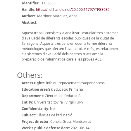
Identifier:
TFG:3635
Handle
:
https://hdl.handle.net/20.500.11797/TFG3635
Authors:
Martínez Márquez, Anna
Abstract:
Aquest treball consisteix a analitzar i estudiar tres sistemes
d'avaluació de diferents escoles públiques de la ciutat de
Tarragona. Aquests tres centren duen a terme diferents
metodologies que afecten l'avaluació. A més, es relacionen
els sistemes d'avaluació dels centres triats amb la
preparació de l'alumnat de cara a les proves ACL.
Others:
Access rights:
info:eu-repo/semantics/openAccess
Education area(s):
Educació Primària
Department:
Ciències de l'educació
Entity:
Universitat Rovira i Virgili (URV)
Confidenciality:
No
Subject:
Ciències de l'educació
Project director:
Canela Grau, Montserrat
Work's public defense date:
2021-06-14