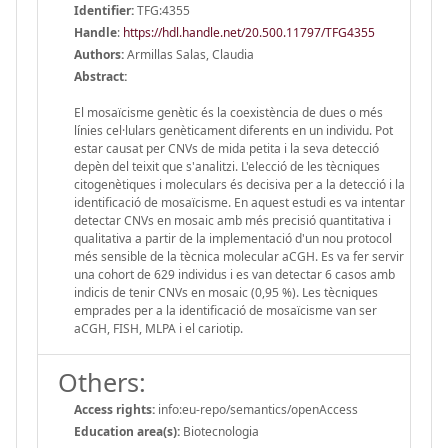
Identifier:
TFG:4355
Handle
:
https://hdl.handle.net/20.500.11797/TFG4355
Authors:
Armillas Salas, Claudia
Abstract:
El mosaïcisme genètic és la coexistència de dues o més
línies cel·lulars genèticament diferents en un individu. Pot
estar causat per CNVs de mida petita i la seva detecció
depèn del teixit que s'analitzi. L'elecció de les tècniques
citogenètiques i moleculars és decisiva per a la detecció i la
identificació de mosaïcisme. En aquest estudi es va intentar
detectar CNVs en mosaic amb més precisió quantitativa i
qualitativa a partir de la implementació d'un nou protocol
més sensible de la tècnica molecular aCGH. Es va fer servir
una cohort de 629 individus i es van detectar 6 casos amb
indicis de tenir CNVs en mosaic (0,95 %). Les tècniques
emprades per a la identificació de mosaïcisme van ser
aCGH, FISH, MLPA i el cariotip.
Others:
Access rights:
info:eu-repo/semantics/openAccess
Education area(s):
Biotecnologia