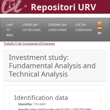
Repositori URV
Last
Llistat per
Llistado por
List for
15
col·leccions
colecciones
collections
days
Treballs Fi de Grau
Gestió d'Empreses
Investment study:
Fundamental Analysis and
Technical Analysis
Identification data
Identifier:
TFG:4961
Handle
:
https://hdl.handle.net/20.500.11797/TFG4961