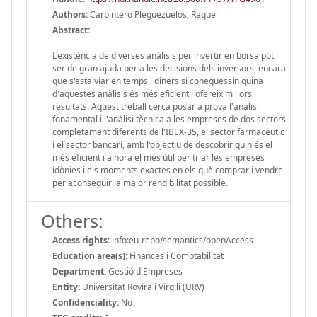
Authors:
Carpintero Pleguezuelos, Raquel
Abstract:
L'existència de diverses anàlisis per invertir en borsa pot
ser de gran ajuda per a les decisions dels inversors, encara
que s'estalviarien temps i diners si coneguessin quina
d'aquestes anàlisis és més eficient i ofereix millors
resultats. Aquest treball cerca posar a prova l'anàlisi
fonamental i l'anàlisi tècnica a les empreses de dos sectors
completament diferents de l'IBEX-35, el sector farmacèutic
i el sector bancari, amb l'objectiu de descobrir quin és el
més eficient i alhora el més útil per triar les empreses
idònies i els moments exactes en els què comprar i vendre
per aconseguir la major rendibilitat possible.
Others:
Access rights:
info:eu-repo/semantics/openAccess
Education area(s):
Finances i Comptabilitat
Department:
Gestió d'Empreses
Entity:
Universitat Rovira i Virgili (URV)
Confidenciality:
No