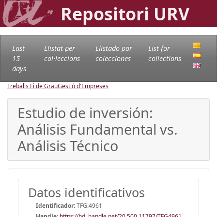
Repositori URV
Last
Llistat per
Llistado por
List for
15
col·leccions
colecciones
collections
days
Treballs Fi de Grau
Gestió d'Empreses
Estudio de inversión:
Análisis Fundamental vs.
Análisis Técnico
Datos identificativos
Identificador:
TFG:4961
Handle
:
https://hdl.handle.net/20.500.11797/TFG4961