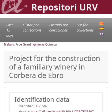
Repositori URV
Last
Llistat per
Llistado por
List for
15
col·leccions
colecciones
collections
days
Treballs Fi de Grau
Enginyeria Química
Project for the construction
of a familiary winery in
Corbera de Ebro
Identification data
Identifier:
TFG:5507
Handle
:
https://hdl.handle.net/20.500.11797/TFG5507