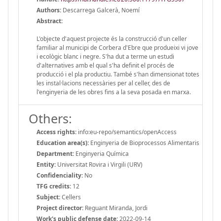
Authors:
Descarrega Galcerà, Noemí
Abstract:
L'objecte d'aquest projecte és la construcció d'un celler
familiar al municipi de Corbera d'Ebre que produeixi vi jove
i ecològic blanc i negre. S'ha dut a terme un estudi
d'alternatives amb el qual s'ha definit el procés de
producció i el pla productiu. També s'han dimensionat totes
les instal·lacions necessàries per al celler, des de
l'enginyeria de les obres fins a la seva posada en marxa.
Others:
Access rights:
info:eu-repo/semantics/openAccess
Education area(s):
Enginyeria de Bioprocessos Alimentaris
Department:
Enginyeria Química
Entity:
Universitat Rovira i Virgili (URV)
Confidenciality:
No
TFG credits:
12
Subject:
Cellers
Project director:
Reguant Miranda, Jordi
Work's public defense date:
2022-09-14