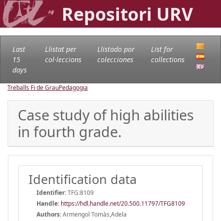
Repositori URV
Last
Llistat per
Llistado por
List for
15
col·leccions
colecciones
collections
days
Treballs Fi de Grau
Pedagogia
Case study of high abilities
in fourth grade.
Identification data
Identifier:
TFG:8109
Handle
:
https://hdl.handle.net/20.500.11797/TFG8109
Authors:
Armengol Tomàs,Adela