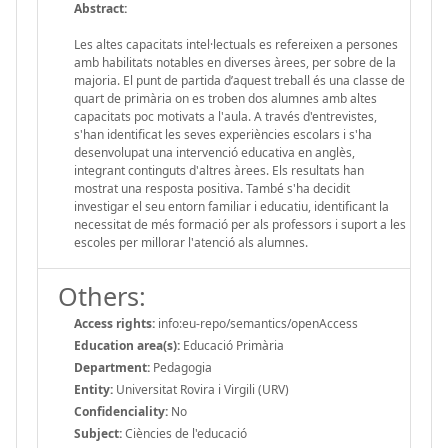
Abstract:
Les altes capacitats intel·lectuals es refereixen a persones
amb habilitats notables en diverses àrees, per sobre de la
majoria. El punt de partida d’aquest treball és una classe de
quart de primària on es troben dos alumnes amb altes
capacitats poc motivats a l'aula. A través d'entrevistes,
s'han identificat les seves experiències escolars i s'ha
desenvolupat una intervenció educativa en anglès,
integrant continguts d'altres àrees. Els resultats han
mostrat una resposta positiva. També s'ha decidit
investigar el seu entorn familiar i educatiu, identificant la
necessitat de més formació per als professors i suport a les
escoles per millorar l'atenció als alumnes.
Others:
Access rights:
info:eu-repo/semantics/openAccess
Education area(s):
Educació Primària
Department:
Pedagogia
Entity:
Universitat Rovira i Virgili (URV)
Confidenciality:
No
Subject:
Ciències de l'educació