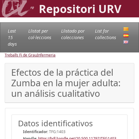
Repositori URV
Last
Llistat per
Llistado por
List for
15
col·leccions
colecciones
collections
days
Treballs Fi de Grau
Infermeria
Efectos de la práctica del
Zumba en la mujer adulta:
un análisis cualitativo
Datos identificativos
Identificador:
TFG:1403
Handle
:
https://hdl.handle.net/20.500.11797/TFG1403