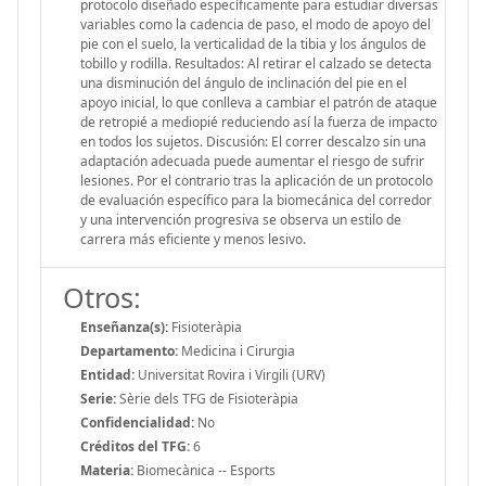
protocolo diseñado específicamente para estudiar diversas
variables como la cadencia de paso, el modo de apoyo del
pie con el suelo, la verticalidad de la tibia y los ángulos de
tobillo y rodilla. Resultados: Al retirar el calzado se detecta
una disminución del ángulo de inclinación del pie en el
apoyo inicial, lo que conlleva a cambiar el patrón de ataque
de retropié a mediopié reduciendo así la fuerza de impacto
en todos los sujetos. Discusión: El correr descalzo sin una
adaptación adecuada puede aumentar el riesgo de sufrir
lesiones. Por el contrario tras la aplicación de un protocolo
de evaluación específico para la biomecánica del corredor
y una intervención progresiva se observa un estilo de
carrera más eficiente y menos lesivo.
Otros:
Enseñanza(s):
Fisioteràpia
Departamento:
Medicina i Cirurgia
Entidad:
Universitat Rovira i Virgili (URV)
Serie:
Sèrie dels TFG de Fisioteràpia
Confidencialidad:
No
Créditos del TFG:
6
Materia:
Biomecànica -- Esports