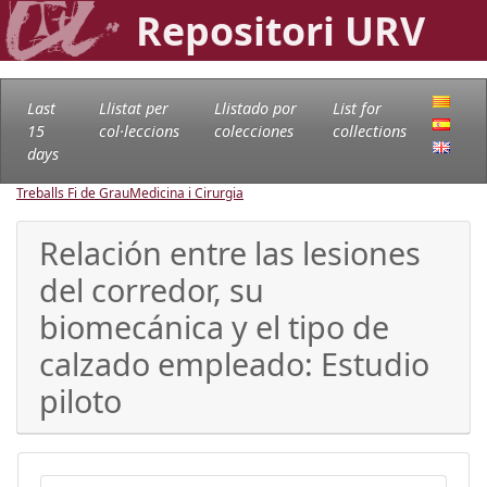
Repositori URV
Last
Llistat per
Llistado por
List for
15
col·leccions
colecciones
collections
days
Treballs Fi de Grau
Medicina i Cirurgia
Relación entre las lesiones
del corredor, su
biomecánica y el tipo de
calzado empleado: Estudio
piloto