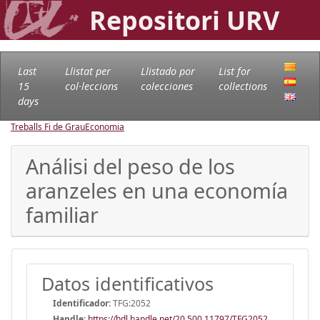
Repositori URV
Last
Llistat per
Llistado por
List for
15
col·leccions
colecciones
collections
days
Treballs Fi de Grau
Economia
Análisi del peso de los
aranzeles en una economía
familiar
Datos identificativos
Identificador:
TFG:2052
Handle
:
https://hdl.handle.net/20.500.11797/TFG2052