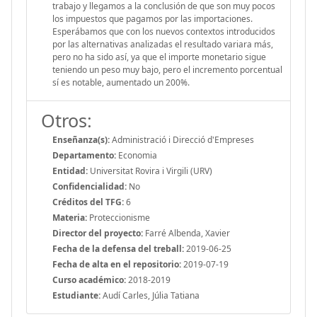
trabajo y llegamos a la conclusión de que son muy pocos
los impuestos que pagamos por las importaciones.
Esperábamos que con los nuevos contextos introducidos
por las alternativas analizadas el resultado variara más,
pero no ha sido así, ya que el importe monetario sigue
teniendo un peso muy bajo, pero el incremento porcentual
sí es notable, aumentado un 200%.
Otros:
Enseñanza(s):
Administració i Direcció d'Empreses
Departamento:
Economia
Entidad:
Universitat Rovira i Virgili (URV)
Confidencialidad:
No
Créditos del TFG:
6
Materia:
Proteccionisme
Director del proyecto:
Farré Albenda, Xavier
Fecha de la defensa del treball:
2019-06-25
Fecha de alta en el repositorio:
2019-07-19
Curso académico:
2018-2019
Estudiante:
Audí Carles, Júlia Tatiana