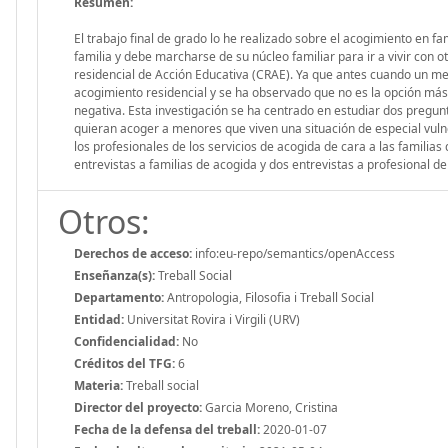
Resumen:
El trabajo final de grado lo he realizado sobre el acogimiento en 
familia y debe marcharse de su núcleo familiar para ir a vivir con 
residencial de Acción Educativa (CRAE). Ya que antes cuando un me
acogimiento residencial y se ha observado que no es la opción más
negativa. Esta investigación se ha centrado en estudiar dos pregun
quieran acoger a menores que viven una situación de especial vul
los profesionales de los servicios de acogida de cara a las familias
entrevistas a familias de acogida y dos entrevistas a profesional de
Otros:
Derechos de acceso:
info:eu-repo/semantics/openAccess
Enseñanza(s):
Treball Social
Departamento:
Antropologia, Filosofia i Treball Social
Entidad:
Universitat Rovira i Virgili (URV)
Confidencialidad:
No
Créditos del TFG:
6
Materia:
Treball social
Director del proyecto:
Garcia Moreno, Cristina
Fecha de la defensa del treball:
2020-01-07