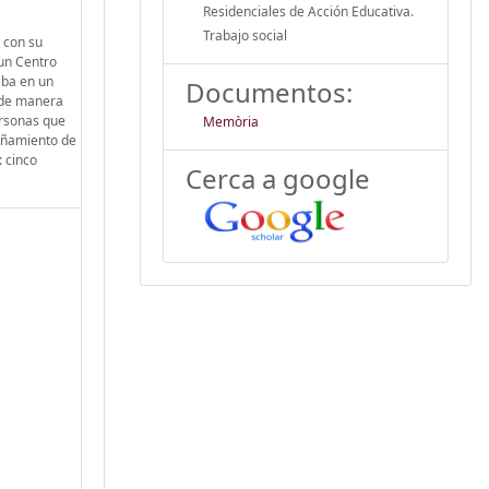
Residenciales de Acción Educativa.
Trabajo social
 con su
 un Centro
aba en un
Documentos:
a de manera
ersonas que
Memòria
pañamiento de
: cinco
Cerca a google