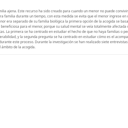
familia ajena. Este recurso ha sido creado para cuando un menor no puede convivir
otra familia durante un tiempo, con esta medida se evita que el menor ingrese en
nor era separado de su familia biológica la primera opción de la acogida se bas
 beneficiosa para el menor, porque su salud mental se veía totalmente afectad
tas. La primera se ha centrado en estudiar el hecho de que no haya familias o p
nerabilidad, y la segunda pregunta se ha centrado en estudiar cómo es el acom
 durante este proceso. Durante la investigación se han realizado siete entrevistas
l ámbito de la acogida.