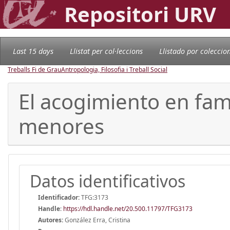
Repositori URV
Last 15 days
Llistat per col·leccions
Llistado por coleccio
Treballs Fi de Grau
Antropologia, Filosofia i Treball Social
El acogimiento en fam
menores
Datos identificativos
Identificador:
TFG:3173
Handle
:
https://hdl.handle.net/20.500.11797/TFG3173
Autores:
González Erra, Cristina