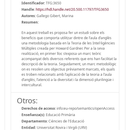
Identificador:
TFG:3650
Handle
:
https://hdl.handle.net/20.500.11797/TFG3650
Autores:
Gallego Gibert, Marina
Resumen:
En aquest treball es proposa fer un estudi sobre els
beneficis que comporta utilitzar dintre de l’aula d’anglès
una metodologia basada en la Teoria de les Intel·ligències
Múltiples creada per Howard Gardner. Per a la seva
realització, en primer lloc s’exposa un marc teòric
acompanyat dels diversos referents que ens han facilitat la
descripció de la teoria. Seguidament, un marc metodològic
on es resolen uns objectius prèviament marcats, els quals
es troben relacionats amb l’aplicació de la teoria a l’aula
d’anglès, l’atenció a la diversitat i la dimensió plurilingüe i
intercultural.
Otros:
Derechos de acceso:
info:eu-repo/semantics/openAccess
Enseñanza(s):
Educació Primària
Departamento:
Ciències de l'Educació
Entidad:
Universitat Rovira i Virgili (URV)